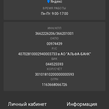
Яндекс
Viatti Nordico 2 V-528 195/55R16 91T
ВРЕМЯ РАБОТЫ
Пн-Пт: 9:00-17:00
4 990.00 ₽
ИНН/КПП
3662226206/366201001
Triangle TRIN PL01 195/55R16 91R
ОКПО
00974439
5 110.00 ₽
Р/С
40702810002940003733 в АО "АЛЬФА-БАНК"
БИК
044525593
КОР/СЧЁТ
30101810200000000593
ОГРН
1163668066726
Личный кабинет
Информация