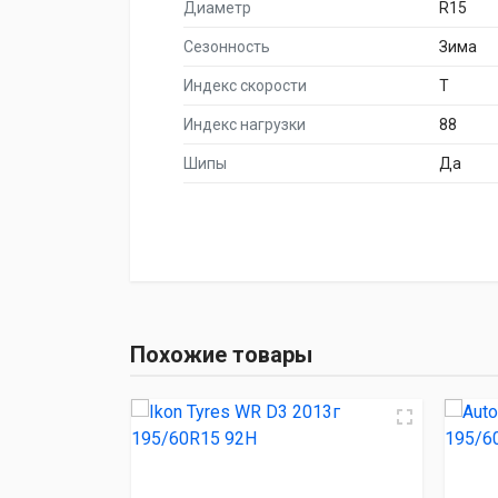
Диаметр
R15
Сезонность
Зима
Индекс скорости
T
Индекс нагрузки
88
Шипы
Да
НАИМЕНОВА
Ikon Tyres WR D3 
Похожие товары
Autogreen Snow Chase
Lanvigator Ice La
Attar W01 