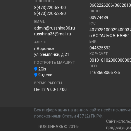
ТЕЛЕФОНЫ
3662226206/366201
8(473)220-58-00
ОКПО
8(473)220-52-80
00974439
EMAIL
Р/С
admin@russhina36.ru
40702810002940003
russhina36@mail.ru
в АО "АЛЬФА-БАНК"
БИК
АДРЕС
044525593
г.Воронеж
КОР/СЧЁТ
ул. Землячки, д.21
30101810200000000
ПОСТРОИТЬ МАРШРУТ
ОГРН
2Gis
1163668066726
Яндекс
ВРЕМЯ РАБОТЫ
Пн-Пт: 9:00-17:00
Вся информация на данном сайте несёт исключит
положениями Статьи 437 (2) ГК РФ.
Сайт исполь
RUSШИНА36 © 2016-
предыдущих 