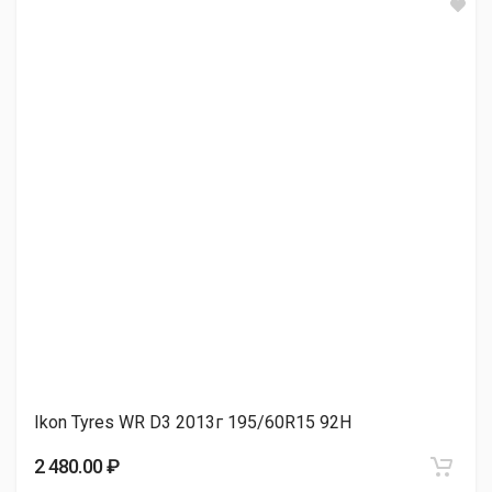
Autogreen Snow Chaser 2 AW08 195/60R15 88T
3 420.00 ₽
Lanvigator Ice Land Max 195/60R15 88S
3 610.00 ₽
Attar W01 195/60R15 88T
3 650.00 ₽
Ikon Tyres WR D3 2013г 195/60R15 92H
Lanvigator Ice Spider II 195/60R15 92T
2 480.00 ₽
3 750.00 ₽