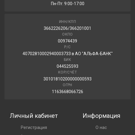
Пн-Пт: 9:00-17:00
4 080.00 ₽
ИНН/КПП
3662226206/366201001
Viatti Brina V-521 195/60R15 88T
ОКПО
00974439
4 150.00 ₽
Р/С
40702810002940003733 в АО "АЛЬФА-БАНК"
БИК
044525593
КОР/СЧЁТ
30101810200000000593
ОГРН
1163668066726
Личный кабинет
Информация
Регистрация
О нас