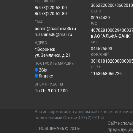
ТЕЛЕФОНЫ
3662226206/366201
8(473)220-58-00
ОКПО
8(473)220-52-80
00974439
EMAIL
Р/С
admin@russhina36.ru
40702810002940003
russhina36@mail.ru
в АО "АЛЬФА-БАНК"
БИК
АДРЕС
044525593
г.Воронеж
КОР/СЧЁТ
ул. Землячки, д.21
30101810200000000
ПОСТРОИТЬ МАРШРУТ
ОГРН
2Gis
1163668066726
Яндекс
ВРЕМЯ РАБОТЫ
Пн-Пт: 9:00-17:00
Вся информация на данном сайте несёт исключит
положениями Статьи 437 (2) ГК РФ.
Сайт исполь
RUSШИНА36 © 2016-
предыдущих 