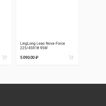
LingLong Leao Nova-Force
Atlander L
225/45R18 95W
225/45R18
5 090.00 ₽
4 400.00 ₽