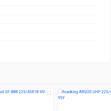
НИЕ
ЦЕНА
t ATL36 225/45R18 95Y
4 400.00 ₽
8 225/45R18 95W
4 750.00 ₽
UHP 225/45R18 95Y
4 950.00 ₽
-Force 225/45R18 95W
5 090.00 ₽