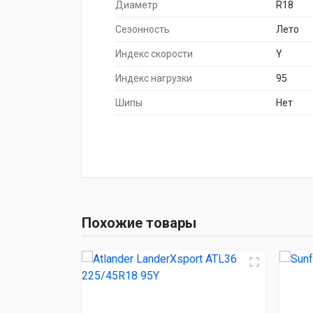
Диаметр
R18
Сезонность
Лето
Индекс скорости
Y
Индекс нагрузки
95
Шипы
Нет
НАИМЕНОВА
Atlander LanderXspor
Похожие товары
Sunfull SF-88
Roadking ARGOS 
LingLong Leao Nova