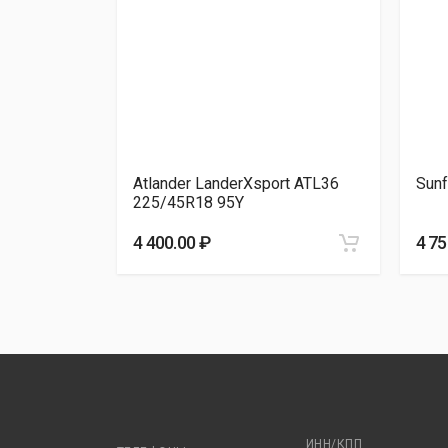
-Force
Atlander LanderXsport ATL36
Sunf
225/45R18 95Y
4 400.00 ₽
4 75
ИНН/КПП