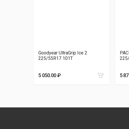
Continental ContiVik
Goodyear ULTRAGRIP PERFOR
Dynamo SNOW-H 
Laufenn I FIT 
1
Goodyear UltraGrip Ice 2
PAC
225/55R17 101T
225
5 050.00 ₽
5 87