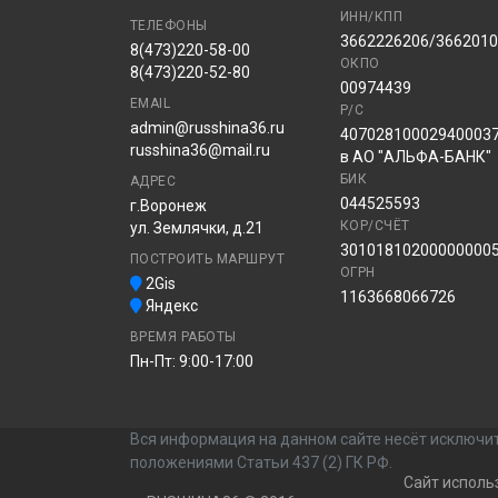
ИНН/КПП
ТЕЛЕФОНЫ
3662226206/366201
8(473)220-58-00
ОКПО
8(473)220-52-80
00974439
EMAIL
Р/С
admin@russhina36.ru
40702810002940003
russhina36@mail.ru
в АО "АЛЬФА-БАНК"
БИК
АДРЕС
044525593
г.Воронеж
КОР/СЧЁТ
ул. Землячки, д.21
30101810200000000
ПОСТРОИТЬ МАРШРУТ
ОГРН
2Gis
1163668066726
Яндекс
ВРЕМЯ РАБОТЫ
Пн-Пт: 9:00-17:00
Вся информация на данном сайте несёт исключит
положениями Статьи 437 (2) ГК РФ.
Сайт исполь