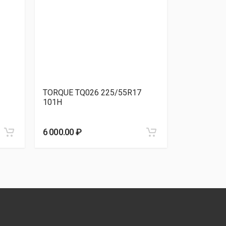
TORQUE TQ026 225/55R17
Continental
101H
225/55R17
6 000.00 ₽
6 060.00 ₽