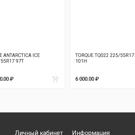
ingContact 6 225/55R17 101T
6 060.00 ₽
MANCE GEN-1 2019г 225/55R17 97H
6 570.00 ₽
MWH03 225/55R17 97T
6 660.00 ₽
IZ LW51 225/55R17 97T
6 700.00 ₽
E ANTARCTICA ICE
TORQUE TQ022 225/55R17
/55R17 97T
101H
0.00 ₽
6 000.00 ₽
Личный кабинет
Информация