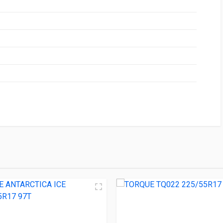
НИЕ
ЦЕНА
ip Ice 2 225/55R17 101T
5 050.00 ₽
A ICE 225/55R17 97T
5 870.00 ₽
2 225/55R17 101H
6 000.00 ₽
6 225/55R17 101H
6 000.00 ₽