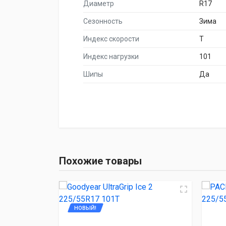
Диаметр
R17
Сезонность
Зима
Индекс скорости
T
Индекс нагрузки
101
Шипы
Да
НАИМЕНОВА
Goodyear UltraGr
Похожие товары
PACE ANTARCTIC
TORQUE TQ02
НОВЫЙ!
TORQUE TQ02