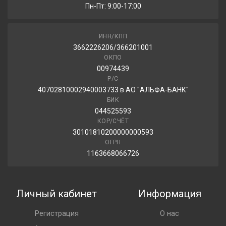
Пн-Пт: 9:00-17:00
ИНН/КПП
3662226206/366201001
ОКПО
00974439
Р/С
40702810002940003733 в АО "АЛЬФА-БАНК"
БИК
044525593
КОР/СЧЁТ
30101810200000000593
ОГРН
1163668066726
Личный кабинет
Информация
Регистрация
О нас