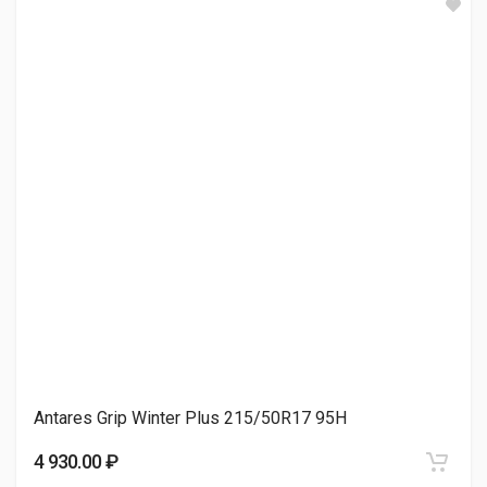
Viatti Brina V-521 215/50R17 91T
5 460.00 ₽
TORQUE TQ022 215/50R17 95H
5 610.00 ₽
Lanvigator Ice Spider II 215/50R17 95T
6 100.00 ₽
Antares Grip Winter Plus 215/50R17 95H
Viatti Brina Nordico V-522 215/50R17 91T
4 930.00 ₽
6 670.00 ₽