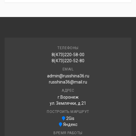
Viatti Nordico 2 V-528 215/50R17 95T
6 670.00 ₽
ТЕЛЕФОНЫ
8(473)220-58-00
Torero MP-93 Nordicca 215/50R17 95V
8(473)220-52-80
7 070.00 ₽
EMAIL
admin@russhina36.ru
russhina36@mail.ru
АДРЕС
г.Воронеж
ул. Землячки, д.21
ПОСТРОИТЬ МАРШРУТ
2Gis
Яндекс
ВРЕМЯ РАБОТЫ