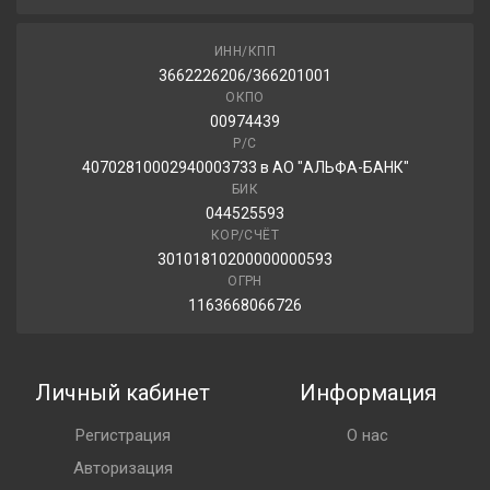
ИНН/КПП
3662226206/366201001
ОКПО
00974439
Р/С
40702810002940003733 в АО "АЛЬФА-БАНК"
БИК
044525593
КОР/СЧЁТ
30101810200000000593
ОГРН
1163668066726
Личный кабинет
Информация
Регистрация
О нас
Авторизация