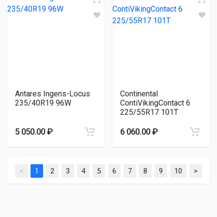
Antares Ingens-Locus
Continental
235/40R19 96W
ContiVikingContact 6
225/55R17 101T
5 050.00 ₽
6 060.00 ₽
<
1
2
3
4
5
6
7
8
9
10
>