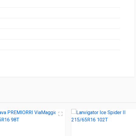
НИЕ
ЦЕНА
Grip HP 215/65R16 98H
3 500.00 ₽
aMaggiore 215/65R16 98T
4 300.00 ₽
der II 215/65R16 102T
4 810.00 ₽
er Ice I-15 215/65R16 102T
4 830.00 ₽