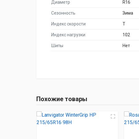
Диаметр
R16
Сезонность
Зима
Индекс скорости
T
Индекс нагрузки
102
Шипы
Нет
НАИМЕНОВА
Lanvigator Winter
Похожие товары
Rosava PREMIORRI Vi
Lanvigator Ice Spi
LingLong Green-Max Wint