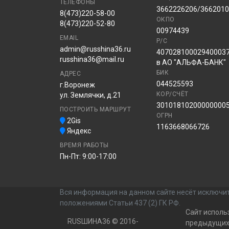
ТЕЛЕФОНЫ
3662226206/366201
8(473)220-58-00
ОКПО
8(473)220-52-80
00974439
EMAIL
Р/С
admin@russhina36.ru
40702810002940003
russhina36@mail.ru
в АО "АЛЬФА-БАНК"
БИК
АДРЕС
044525593
г.Воронеж
КОР/СЧЁТ
ул. Землячки, д.21
30101810200000000
ПОСТРОИТЬ МАРШРУТ
ОГРН
2Gis
1163668066726
Яндекс
ВРЕМЯ РАБОТЫ
Пн-Пт: 9:00-17:00
Вся информация на данном сайте несёт исключит
положениями Статьи 437 (2) ГК РФ.
Сайт исполь
RUSШИНА36 © 2016-
предыдущих 