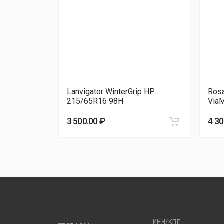
Amtel NORDMASTER E
Lanvigator Ice La
НШЗ Alga SUV (НК
НШЗ Alga SUV (НК
26
Lanvigator WinterGrip HP
Ros
НШЗ Кама-515
215/65R16 98H
Via
Viatti Bosco S/T
3 500.00 ₽
4 30
ИНН/КПП