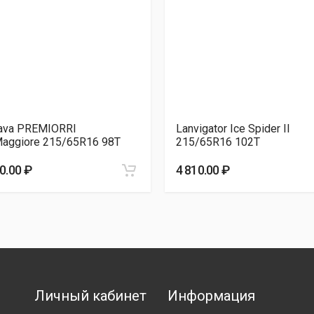
VO 2023г 215/65R16 98T
4 900.00 ₽
nd Max 215/65R16 98S
4 920.00 ₽
-532) 215/65R16 102T
5 130.00 ₽
-532) 215/65R16 102T
5 380.00 ₽
ava PREMIORRI
Lanvigator Ice Spider II
 215/65R16 102Q
5 390.00 ₽
Maggiore 215/65R16 98T
215/65R16 102T
 V-526 215/65R16 98T
5 460.00 ₽
0.00 ₽
4 810.00 ₽
Личный кабинет
Информация