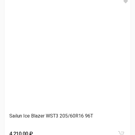
Sonix WINTERXPRO 888 205/60R16 92H
4 270.00 ₽
Cordiant Tunga Nordway 2 205/60R16 96Q
4 290.00 ₽
Белшина БЕЛ-277 ARTMOTIONSNOW 205/60R16 92H
4 480.00 ₽
Sailun Ice Blazer WST3 205/60R16 96T
Cordiant NordWay 2 PW-5 205/60R16 96Q
4 640.00 ₽
4 210.00 ₽