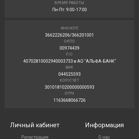
ВРЕМЯ РАБОТЫ
5 040.00 ₽
Пн-Пт: 9:00-17:00
ИНН/КПП
3662226206/366201001
ОКПО
00974439
Р/С
40702810002940003733 в АО "АЛЬФА-БАНК"
БИК
044525593
КОР/СЧЁТ
30101810200000000593
ОГРН
1163668066726
Личный кабинет
Информация
Регистрация
О нас