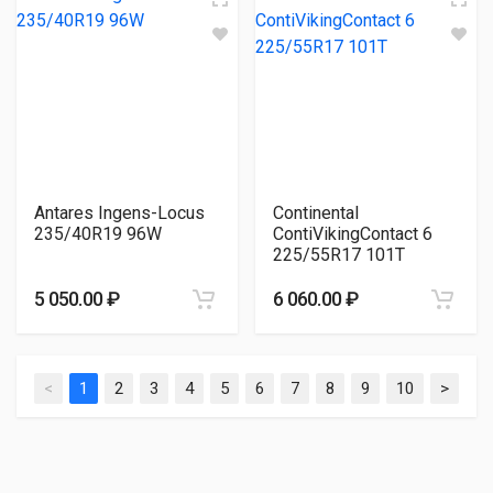
Antares Ingens-Locus
Continental
235/40R19 96W
ContiVikingContact 6
225/55R17 101T
5 050.00 ₽
6 060.00 ₽
<
1
2
3
4
5
6
7
8
9
10
>