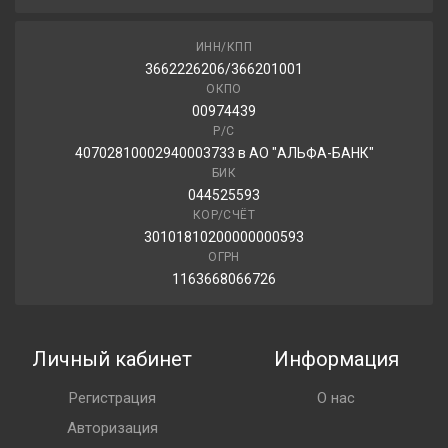
ИНН/КПП
3662226206/366201001
ОКПО
00974439
Р/С
40702810002940003733 в АО "АЛЬФА-БАНК"
БИК
044525593
КОР/СЧЁТ
30101810200000000593
ОГРН
1163668066726
Личный кабинет
Информация
Регистрация
О нас
Авторизация