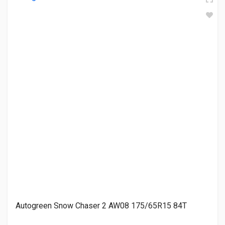
Lanvigator WinterGrip HP 175/65R15 84T
2 700.00 ₽
LingLong Green-Max Winter HP 175/65R15 88H
3 770.00 ₽
Triangle TW401 175/65R15 84T
4 270.00 ₽
Autogreen Snow Chaser 2 AW08 175/65R15 84T
Doublestar DW08 175/65R15 84T