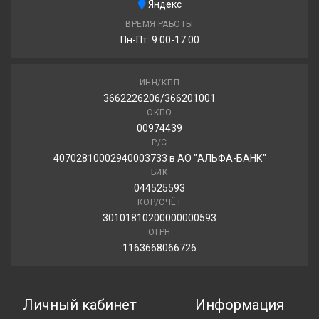
Яндекс
Gislaved Nord*Frost 200 175/65R15 88T
ВРЕМЯ РАБОТЫ
Пн-Пт: 9:00-17:00
5 470.00 ₽
ИНН/КПП
3662226206/366201001
Ikon Tyres Character Ice 7 (Nordman 7) 175/65R15 88T
ОКПО
00974439
5 650.00 ₽
Р/С
40702810002940003733 в АО "АЛЬФА-БАНК"
БИК
044525593
КОР/СЧЁТ
30101810200000000593
ОГРН
1163668066726
Личный кабинет
Информация