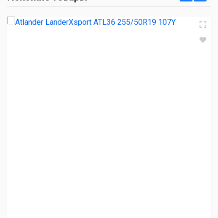
6 450.00 ₽
TORQUE TQ-HP701 255/50R19 107V
6 630.00 ₽
Sonix PRIMEMARCH H/T 79 255/50R19 107V
6 800.00 ₽
Three A ECOSAVER 255/50R19 103V
6 850.00 ₽