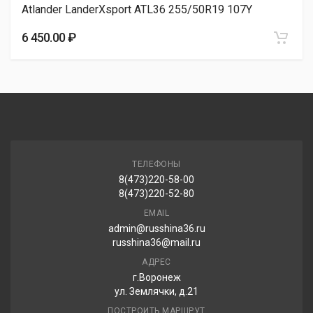
Atlander LanderXsport ATL36 255/50R19 107Y
Evergreen DYNACOMFORT ES83 255/50R19 107V
6 450.00 ₽
7 040.00 ₽
ТЕЛЕФОНЫ
8(473)220-58-00
8(473)220-52-80
EMAIL
admin@russhina36.ru
russhina36@mail.ru
АДРЕС
г.Воронеж
ул. Землячки, д.21
ПОСТРОИТЬ МАРШРУТ