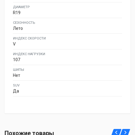
ДИАМЕТР
R19
СЕЗОННОСТЬ
Лето
ИНДЕКС СКОРОСТИ
V
ИНДЕКС НАГРУЗКИ
107
ШИПЫ
Нет
SUV
Да
Atlander LanderXsport ATL36 255/50R19 107Y
Похожие товары