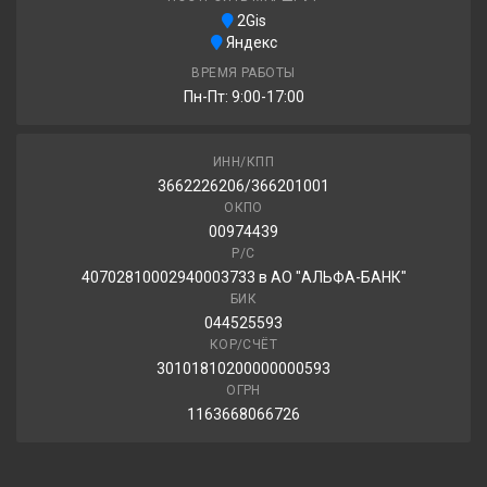
2Gis
Яндекс
ВРЕМЯ РАБОТЫ
Пн-Пт: 9:00-17:00
ИНН/КПП
3662226206/366201001
ОКПО
00974439
Р/С
40702810002940003733 в АО "АЛЬФА-БАНК"
БИК
044525593
КОР/СЧЁТ
30101810200000000593
ОГРН
1163668066726