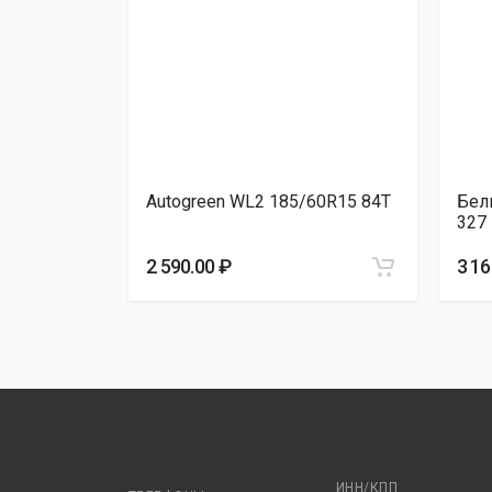
Dynamo WINTER S
TORQUE TQ02
Attar W01 
TORQUE TQ02
60R15 84T
Autogreen WL2 185/60R15 84T
Бел
327
2 590.00 ₽
3 16
ИНН/КПП