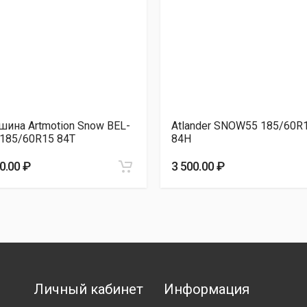
PORT 185/60R15 88H
3 580.00 ₽
6 185/60R15 84T
3 640.00 ₽
185/60R15 84T
3 650.00 ₽
2 185/60R15 84T
3 700.00 ₽
шина Artmotion Snow BEL-
Atlander SNOW55 185/60R
 185/60R15 84T
84H
0.00 ₽
3 500.00 ₽
Личный кабинет
Информация