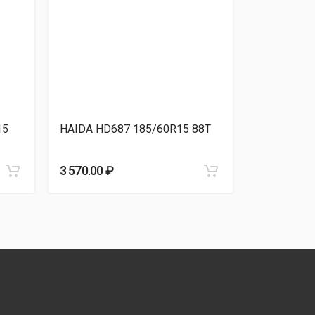
15
HAIDA HD687 185/60R15 88T
Dynamo W
185/60R15
3 570.00 ₽
3 580.00 ₽