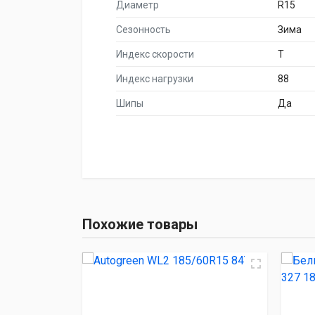
Диаметр
R15
Сезонность
Зима
Индекс скорости
T
Индекс нагрузки
88
Шипы
Да
НАИМЕНОВА
Autogreen WL
Похожие товары
Белшина Artmotion Sn
Atlander SNOW
HAIDA HD687