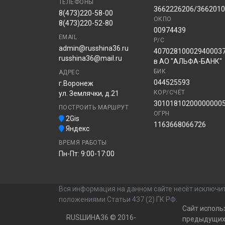
ТЕЛЕФОНЫ
3662226206/366201
8(473)220-58-00
ОКПО
8(473)220-52-80
00974439
EMAIL
Р/С
admin@russhina36.ru
40702810002940003
russhina36@mail.ru
в АО "АЛЬФА-БАНК"
БИК
АДРЕС
044525593
г.Воронеж
КОР/СЧЁТ
ул. Землячки, д.21
30101810200000000
ПОСТРОИТЬ МАРШРУТ
ОГРН
2Gis
1163668066726
Яндекс
ВРЕМЯ РАБОТЫ
Пн-Пт: 9:00-17:00
Вся информация на данном сайте несёт исключит
положениями Статьи 437 (2) ГК РФ.
Сайт исполь
RUSШИНА36 © 2016-
предыдущих 