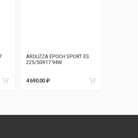
7
ARDUZZA EPOCH SPORT ES
Roadmarch
225/50R17 94W
225/50R17
4 690.00 ₽
4 750.00 ₽