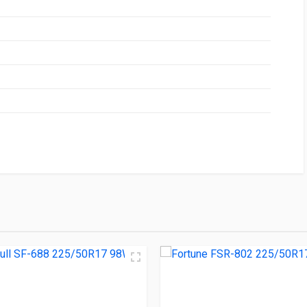
НИЕ
ЦЕНА
N HP ASYMMETRIC 225/50R17 94V
4 510.00 ₽
688 225/50R17 98W
4 570.00 ₽
802 225/50R17 94V
4 610.00 ₽
PORT ES 225/50R17 94W
4 690.00 ₽