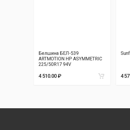
Roadmarch PRIM
Sonix XSPORT
25/50R17
Белшина БЕЛ-539
Sunf
ARTMOTION HP ASYMMETRIC
225/50R17 94V
4 510.00 ₽
4 57