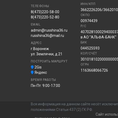
ИНН/КПП
ТЕЛЕФОНЫ
3662226206/366201
8(473)220-58-00
ОКПО
8(473)220-52-80
00974439
EMAIL
Р/С
admin@russhina36.ru
40702810002940003
russhina36@mail.ru
в АО "АЛЬФА-БАНК"
БИК
АДРЕС
044525593
г.Воронеж
КОР/СЧЁТ
ул. Землячки, д.21
30101810200000000
ПОСТРОИТЬ МАРШРУТ
ОГРН
2Gis
1163668066726
Яндекс
ВРЕМЯ РАБОТЫ
Пн-Пт: 9:00-17:00
Вся информация на данном сайте несёт исключит
положениями Статьи 437 (2) ГК РФ.
Сайт исполь