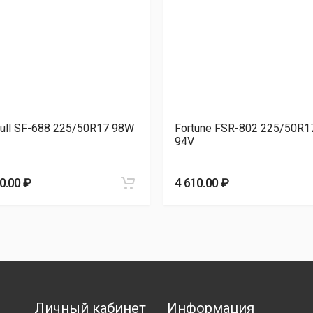
E A/S 225/50R17 98W
4 750.00 ₽
 S8 225/50R17 98W
4 820.00 ₽
ull SF-688 225/50R17 98W
Fortune FSR-802 225/50R1
94V
0.00 ₽
4 610.00 ₽
Личный кабинет
Информация