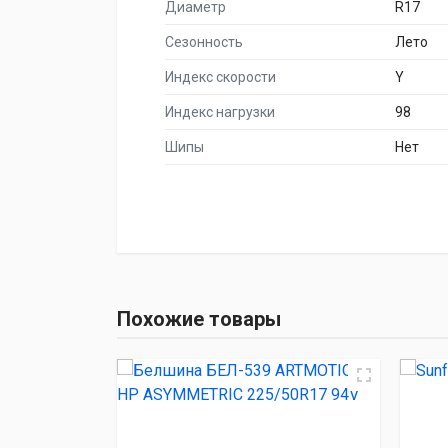
Диаметр
R17
Сезонность
Лето
Индекс скорости
Y
Индекс нагрузки
98
Шипы
Нет
НАИМЕНОВА
Белшина БЕЛ-539 ARTMOTIO
Похожие товары
Sunfull SF-
Fortune FSR-
ARDUZZA EPOCH S