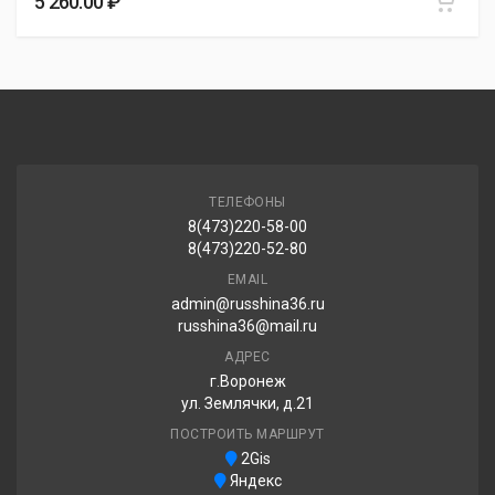
5 260.00 ₽
ТЕЛЕФОНЫ
8(473)220-58-00
8(473)220-52-80
EMAIL
admin@russhina36.ru
russhina36@mail.ru
АДРЕС
г.Воронеж
ул. Землячки, д.21
ПОСТРОИТЬ МАРШРУТ
2Gis
Яндекс