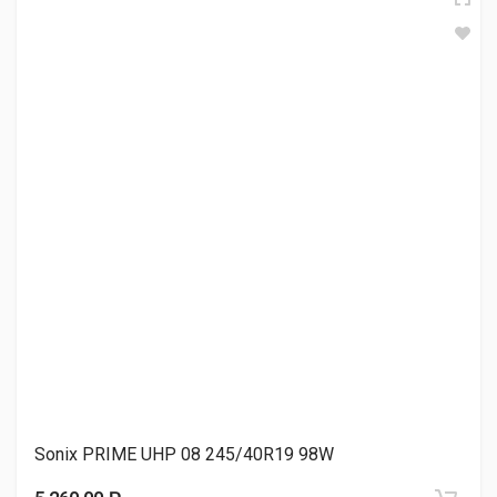
Atlander LANDER ALL SEASON ATL55 245/40R19 98Y
5 540.00 ₽
Sonix XSPORT S8 245/40R19 98W
5 930.00 ₽
ACCELERA PHi 245/40R19 98Y
6 220.00 ₽
Sonix PRIME UHP 08 245/40R19 98W