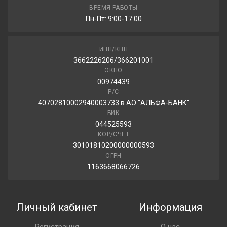
ВРЕМЯ РАБОТЫ
Пн-Пт: 9:00-17:00
ИНН/КПП
3662226206/366201001
ОКПО
00974439
Р/С
40702810002940003733 в АО "АЛЬФА-БАНК"
БИК
044525593
КОР/СЧЁТ
30101810200000000593
ОГРН
1163668066726
Личный кабинет
Информация