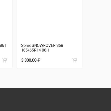
 86T
Sonix SNOWROVER 868
Lanvigator
185/65R14 86H
185/65R14
3 300.00 ₽
3 350.00 ₽