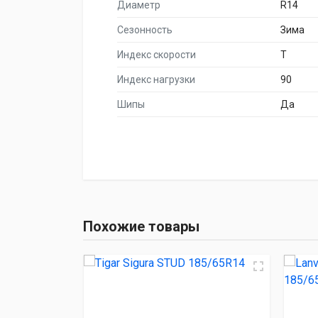
Диаметр
R14
Сезонность
Зима
Индекс скорости
T
Индекс нагрузки
90
Шипы
Да
НАИМЕНОВА
Tigar Sigura ST
Похожие товары
Lanvigator WinterG
Autogreen WL2
Sonix SNOWROVER 