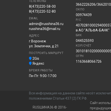
ТЕЛЕФОНЫ
3662226206/366201
8(473)220-58-00
ОКПО
8(473)220-52-80
00974439
EMAIL
Р/С
admin@russhina36.ru
40702810002940003
russhina36@mail.ru
в АО "АЛЬФА-БАНК"
БИК
АДРЕС
044525593
г.Воронеж
КОР/СЧЁТ
ул. Землячки, д.21
30101810200000000
ПОСТРОИТЬ МАРШРУТ
ОГРН
2Gis
1163668066726
Яндекс
ВРЕМЯ РАБОТЫ
Пн-Пт: 9:00-17:00
Вся информация на данном сайте несёт исключит
положениями Статьи 437 (2) ГК РФ.
Сайт исполь
RUSШИНА36 © 2016-
предыдущих 