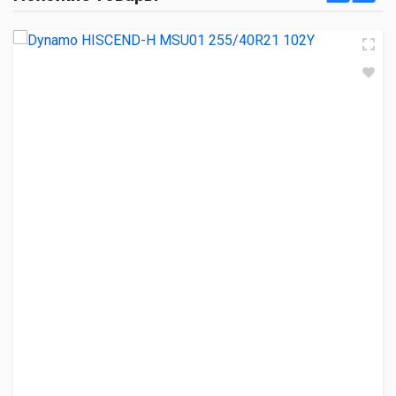
9 070.00 ₽
Kumho Ecsta PS71 255/40R21 102Y
19 480.00 ₽
Hankook Ventus S1 evo3 K127A SUV 255/40R21 102Y
20 890.00 ₽
Kumho Ecsta Sport PS72 255/40R21 105Y
25 610.00 ₽