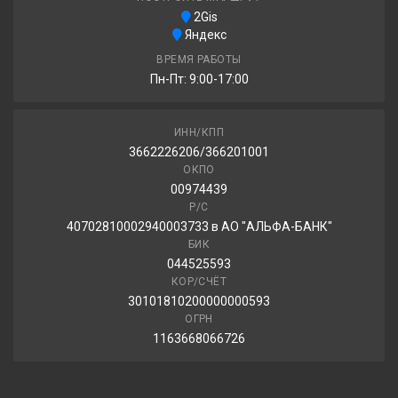
2Gis
Яндекс
ВРЕМЯ РАБОТЫ
Пн-Пт: 9:00-17:00
ИНН/КПП
3662226206/366201001
ОКПО
00974439
Р/С
40702810002940003733 в АО "АЛЬФА-БАНК"
БИК
044525593
КОР/СЧЁТ
30101810200000000593
ОГРН
1163668066726