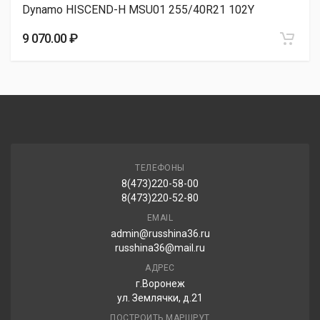
Dynamo HISCEND-H MSU01 255/40R21 102Y
Continental SportContact 7 255/40R21 102Y
9 070.00 ₽
36 480.00 ₽
Pirelli P Zero 255/40R21 102Y
38 040.00 ₽
ТЕЛЕФОНЫ
8(473)220-58-00
Pirelli P ZERO (RO1) 255/40R21 102Y
8(473)220-52-80
40 030.00 ₽
EMAIL
admin@russhina36.ru
russhina36@mail.ru
АДРЕС
г.Воронеж
ул. Землячки, д.21
ПОСТРОИТЬ МАРШРУТ