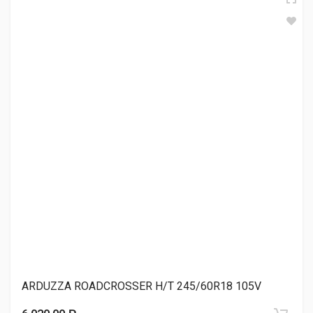
BARS W2020 245/60R18 97V
6 060.00 ₽
TORQUE TQ-HP701 245/60R18 105V
6 430.00 ₽
TRACMAX X-Privilo TX9 245/60R18 105H
6 440.00 ₽
ARDUZZA ROADCROSSER H/T 245/60R18 105V
Sonix PRIMEMARCH H/T 79 245/60R18 105H