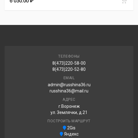
6 030.00 ₽
6 520.00 ₽
Three A ECOSAVER 245/60R18 104H
6 910.00 ₽
ТЕЛЕФОНЫ
8(473)220-58-00
Lanvigator Performax 245/60R18 105H
8(473)220-52-80
6 910.00 ₽
EMAIL
admin@russhina36.ru
russhina36@mail.ru
АДРЕС
г.Воронеж
ул. Землячки, д.21
ПОСТРОИТЬ МАРШРУТ
2Gis
Яндекс