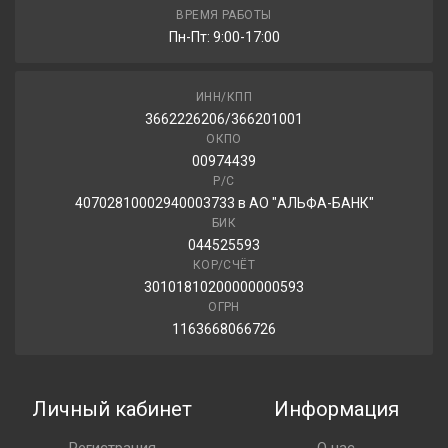
ВРЕМЯ РАБОТЫ
Пн-Пт: 9:00-17:00
ИНН/КПП
3662226206/366201001
ОКПО
00974439
Р/С
40702810002940003733 в АО "АЛЬФА-БАНК"
БИК
044525593
КОР/СЧЁТ
30101810200000000593
ОГРН
1163668066726
Личный кабинет
Информация