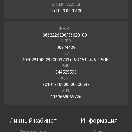
ВРЕМЯ РАБОТЫ
Пн-Пт: 9:00-17:00
ИНН/КПП
3662226206/366201001
ОКПО
00974439
Р/С
40702810002940003733 в АО "АЛЬФА-БАНК"
БИК
044525593
КОР/СЧЁТ
30101810200000000593
ОГРН
1163668066726
Личный кабинет
Информация