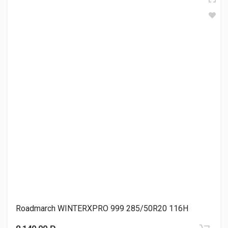
Triangle PL02 285/50R20 116H
9 020.00 ₽
TRACMAX X-Privilo S360 285/50R20 116T
9 950.00 ₽
Goodride SW628 285/50R20 116H
10 260.00 ₽
Roadmarch WINTERXPRO 999 285/50R20 116H
Tourador WINTER PRO TSU1 285/50R20 112H