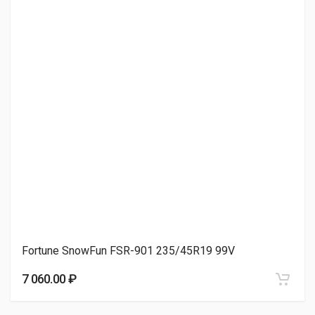
13 940.00 ₽
Hankook Winter i*Cept Evo3 W330 235/45R19 99V
16 350.00 ₽
Goodyear UltraGrip Arctic 2 235/45R19 99T
21 920.00 ₽
Fortune SnowFun FSR-901 235/45R19 99V
Ikon Tyres Autograph Ice 9 SUV 235/45R19 99T
7 060.00 ₽
22 720.00 ₽