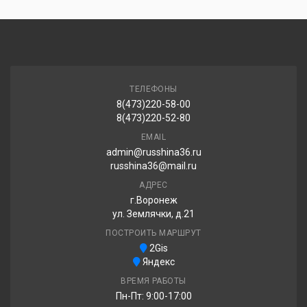
Michelin X-Ice North 4 235/45R19 99H
30 420.00 ₽
ТЕЛЕФОНЫ
8(473)220-58-00
8(473)220-52-80
EMAIL
admin@russhina36.ru
russhina36@mail.ru
АДРЕС
г.Воронеж
ул. Землячки, д.21
ПОСТРОИТЬ МАРШРУТ
2Gis
Яндекс
ВРЕМЯ РАБОТЫ
Пн-Пт: 9:00-17:00