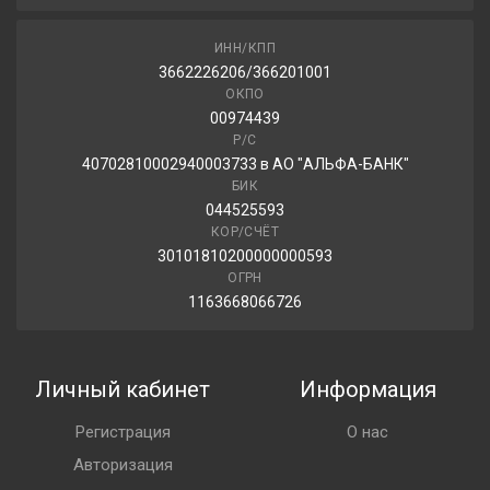
ИНН/КПП
3662226206/366201001
ОКПО
00974439
Р/С
40702810002940003733 в АО "АЛЬФА-БАНК"
БИК
044525593
КОР/СЧЁТ
30101810200000000593
ОГРН
1163668066726
Личный кабинет
Информация
Регистрация
О нас
Авторизация