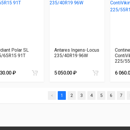
diant Polar SL
Antares Ingens-Locus
Contine
5/65R15 91T
235/40R19 96W
ContiVi
225/55
530.00 ₽
5 050.00 ₽
6 060.
<
1
2
3
4
5
6
7