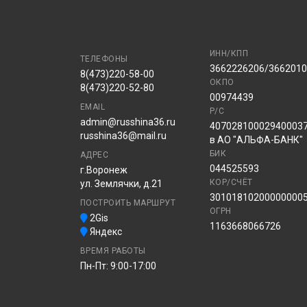
ИНН/КПП
ТЕЛЕФОНЫ
3662226206/366201
8(473)220-58-00
ОКПО
8(473)220-52-80
00974439
EMAIL
Р/С
admin@russhina36.ru
40702810002940003
russhina36@mail.ru
в АО "АЛЬФА-БАНК"
БИК
АДРЕС
044525593
г.Воронеж
КОР/СЧЁТ
ул. Землячки, д.21
30101810200000000
ПОСТРОИТЬ МАРШРУТ
ОГРН
2Gis
1163668066726
Яндекс
ВРЕМЯ РАБОТЫ
Пн-Пт: 9:00-17:00