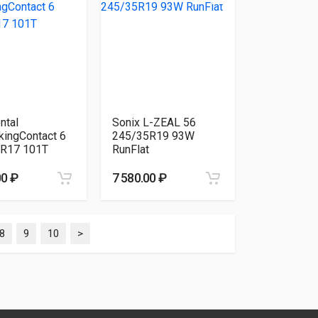
ntal
Sonix L-ZEAL 56
kingContact 6
245/35R19 93W
R17 101T
RunFlat
00 ₽
7 580.00 ₽
8
9
10
>