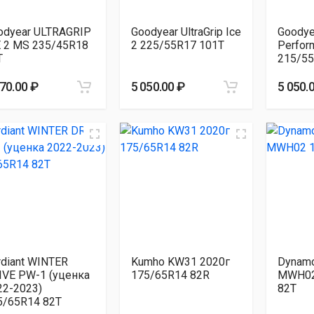
odyear ULTRAGRIP
Goodyear UltraGrip Ice
Goodyea
E 2 MS 235/45R18
2 225/55R17 101T
Perfor
T
215/55
070.00 ₽
5 050.00 ₽
5 050.
rdiant WINTER
Kumho KW31 2020г
Dynam
IVE PW-1 (уценка
175/65R14 82R
MWH02
22-2023)
82T
5/65R14 82T