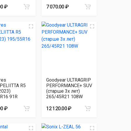
00 ₽
7 070.00 ₽
res
Goodyear ULTRAGRIP
PELIITTA R5
PERFORMANCE+ SUV
2023)
(старше 3х лет)
R16 91R
265/45R21 108W
00 ₽
12 120.00 ₽