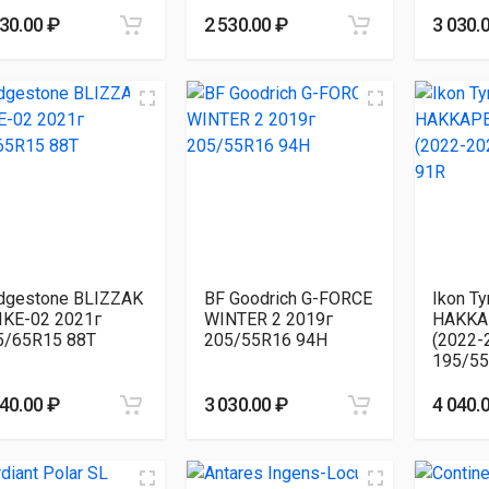
030.00 ₽
2 530.00 ₽
3 030.
idgestone BLIZZAK
BF Goodrich G-FORCE
Ikon Ty
IKE-02 2021г
WINTER 2 2019г
HAKKA
5/65R15 88T
205/55R16 94H
(2022-
195/55
040.00 ₽
3 030.00 ₽
4 040.