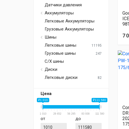
Датчики давления
Go
Аккумуляторы
IC
Легковые Аккумуляторы
98
Грузовые Аккумуляторы
7 
Шины
Легковые шины
11195
Грузовые шины
247
С/Х шины
Диски
Легковые диски
82
Цена
₽1 010
₽111 580
Co
DR
1 010
28 652
56 295
83 938
111 580
20
от
до
17