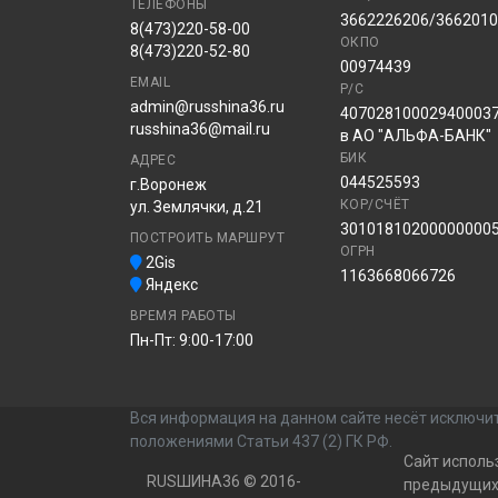
ТЕЛЕФОНЫ
3662226206/366201
8(473)220-58-00
ОКПО
8(473)220-52-80
00974439
EMAIL
Р/С
admin@russhina36.ru
40702810002940003
russhina36@mail.ru
в АО "АЛЬФА-БАНК"
БИК
АДРЕС
044525593
г.Воронеж
КОР/СЧЁТ
ул. Землячки, д.21
30101810200000000
ПОСТРОИТЬ МАРШРУТ
ОГРН
2Gis
1163668066726
Яндекс
ВРЕМЯ РАБОТЫ
Пн-Пт: 9:00-17:00
Вся информация на данном сайте несёт исключит
положениями Статьи 437 (2) ГК РФ.
Сайт исполь
RUSШИНА36 © 2016-
предыдущих 