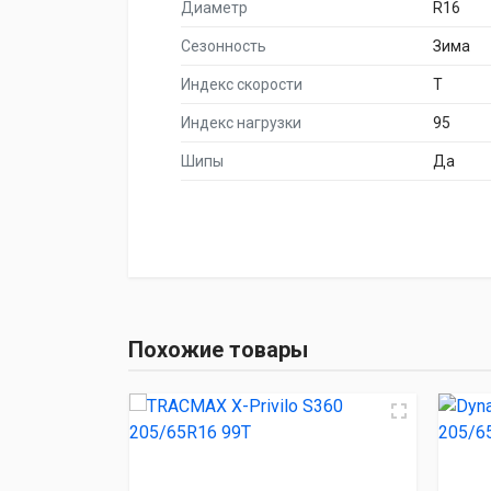
Диаметр
R16
Сезонность
Зима
Индекс скорости
T
Индекс нагрузки
95
Шипы
Да
НАИМЕНОВА
TRACMAX X-Privilo
Похожие товары
Dynamo SNOW-H M
PACE ANTARCTICA
Sailun Ice Blazer