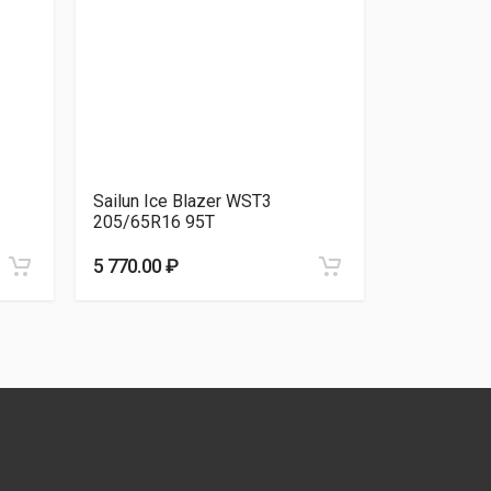
Sailun Ice Blazer WST3
Viatti Brin
205/65R16 95T
205/65R16
5 770.00 ₽
5 790.00 ₽