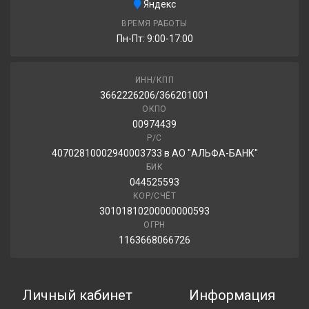
Яндекс
Goodyear UltraGrip Ice+ 175/65R14 86T
ВРЕМЯ РАБОТЫ
Пн-Пт: 9:00-17:00
3 240.00 ₽
ИНН/КПП
3662226206/366201001
ОКПО
00974439
Р/С
40702810002940003733 в АО "АЛЬФА-БАНК"
БИК
044525593
КОР/СЧЁТ
30101810200000000593
ОГРН
1163668066726
Личный кабинет
Информация