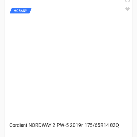
НОВЫЙ!
Kumho KW31 2020г 175/65R14 82R
2 530.00 ₽
Autogreen WL2 175/65R14 82T
2 570.00 ₽
CONTYRE ARCTIC ICE 175/65R14 82Q
2 960.00 ₽
Cordiant NORDWAY 2 PW-5 2019г 175/65R14 82Q
Cordiant WINTER DRIVE PW-1 (уценка 2022-2023)
175/65R14 82T