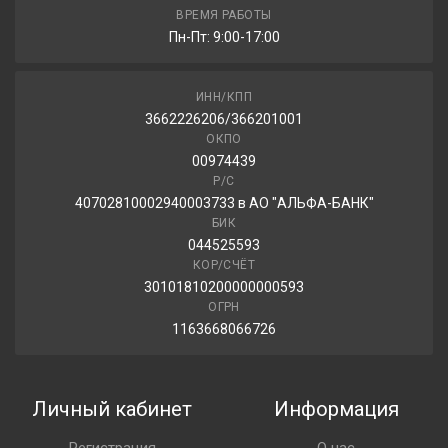
Hankook Winter i*Pike X W429A 235/50R18 101T
ВРЕМЯ РАБОТЫ
Пн-Пт: 9:00-17:00
13 620.00 ₽
ИНН/КПП
3662226206/366201001
ОКПО
00974439
Р/С
40702810002940003733 в АО "АЛЬФА-БАНК"
БИК
044525593
КОР/СЧЁТ
30101810200000000593
ОГРН
1163668066726
Личный кабинет
Информация