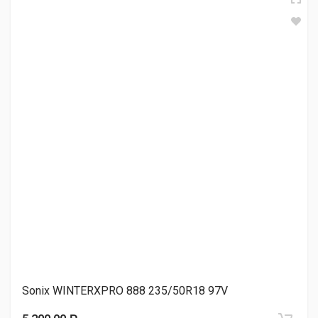
Pirelli Scorpion Winter 235/50R18 101V
7 070.00 ₽
Goodride SW618 235/50R18 101T
7 270.00 ₽
ILINK Wintervorhut Stud 2 XL 235/50R18 101T
9 790.00 ₽
Sonix WINTERXPRO 888 235/50R18 97V
Nexen Winguard Ice Plus 235/50R18 97T