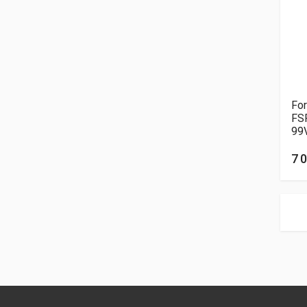
Fo
FS
99
7 