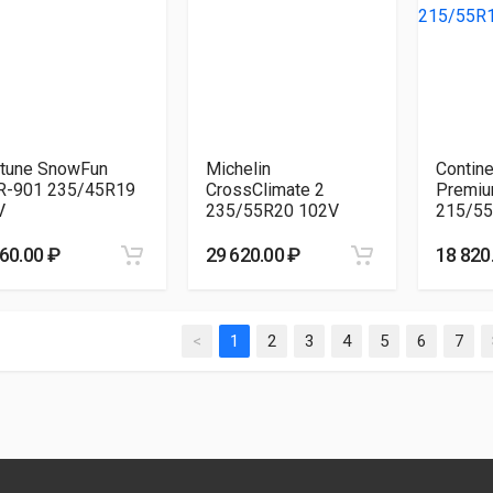
rtune SnowFun
Michelin
Contine
R-901 235/45R19
CrossClimate 2
Premiu
V
235/55R20 102V
215/55
060.00 ₽
29 620.00 ₽
18 820
<
1
2
3
4
5
6
7