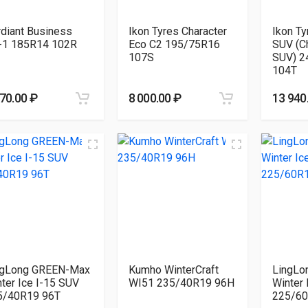
diant Business
Ikon Tyres Character
Ikon T
-1 185R14 102R
Eco C2 195/75R16
SUV (Ch
107S
SUV) 2
104T
970.00 ₽
8 000.00 ₽
13 940
ngLong GREEN-Max
Kumho WinterCraft
LingLo
ter Ice I-15 SUV
WI51 235/40R19 96H
Winter 
5/40R19 96T
225/60