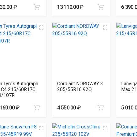
230.00 ₽
13 110.00 ₽
6 390.
n Tyres Autograph
Cordiant NORDWAY 3
Lanviga
e C4 215/60R17C
205/55R16 92Q
Max 21
9/107R
 160.00 ₽
4 550.00 ₽
5 010.