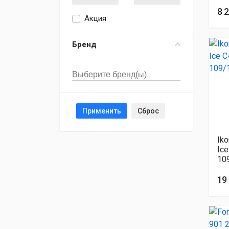
8 
Акция
Бренд
Применить
Сброс
Iko
Ic
10
19