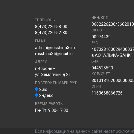
ИНН/КПП
ТЕЛЕФОНЫ
3662226206/366201
8(473)220-58-00
ОКПО
8(473)220-52-80
00974439
EMAIL
Р/С
admin@russhina36.ru
40702810002940003
russhina36@mail.ru
в АО "АЛЬФА-БАНК"
БИК
АДРЕС
044525593
г.Воронеж
КОР/СЧЁТ
ул. Землячки, д.21
30101810200000000
ПОСТРОИТЬ МАРШРУТ
ОГРН
2Gis
1163668066726
Яндекс
ВРЕМЯ РАБОТЫ
Пн-Пт: 9:00-17:00
Вся информация на данном сайте несёт исключит