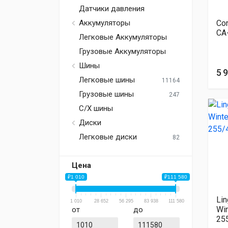
Датчики давления
Cor
Аккумуляторы
CA
Легковые Аккумуляторы
Грузовые Аккумуляторы
Шины
5 
Легковые шины
11164
Грузовые шины
247
С/Х шины
Диски
Легковые диски
82
Цена
₽1 010
₽111 580
Li
1 010
28 652
56 295
83 938
111 580
Win
от
до
25