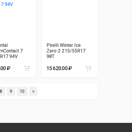
ntal
Pirelli Winter Ice
mContact 7
Zero-2 215/55R17
R17 94V
98T
.00 ₽
15 620.00 ₽
8
9
10
>