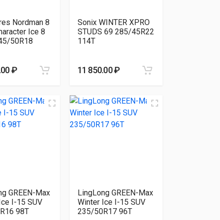
yres Nordman 8
Sonix WINTER XPRO
aracter Ice 8
STUDS 69 285/45R22
45/50R18
114T
.00 ₽
11 850.00 ₽
ng GREEN-Max
LingLong GREEN-Max
Ice I-15 SUV
Winter Ice I-15 SUV
R16 98T
235/50R17 96T