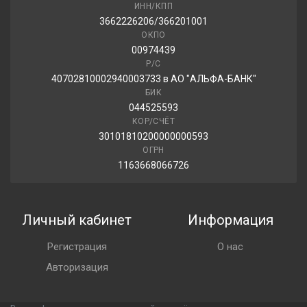
ИНН/КПП
3662226206/366201001
ОКПО
00974439
Р/С
40702810002940003733 в АО "АЛЬФА-БАНК"
БИК
044525593
КОР/СЧЁТ
30101810200000000593
ОГРН
1163668066726
Личный кабинет
Информация
Регистрация
О нас
Авторизация