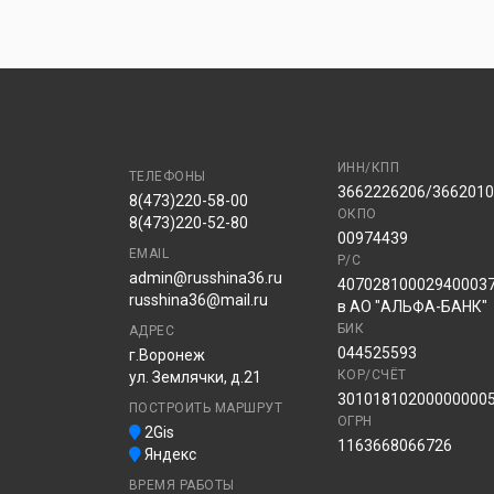
ИНН/КПП
ТЕЛЕФОНЫ
3662226206/366201
8(473)220-58-00
ОКПО
8(473)220-52-80
00974439
EMAIL
Р/С
admin@russhina36.ru
40702810002940003
russhina36@mail.ru
в АО "АЛЬФА-БАНК"
БИК
АДРЕС
044525593
г.Воронеж
КОР/СЧЁТ
ул. Землячки, д.21
30101810200000000
ПОСТРОИТЬ МАРШРУТ
ОГРН
2Gis
1163668066726
Яндекс
ВРЕМЯ РАБОТЫ