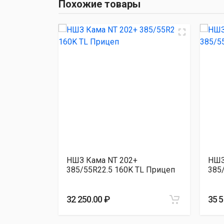
Похожие товары
НШЗ Кама Pro NТ 203 3
Hankook Smart Flex TH31 38
 TH31
НШЗ Кама NT 202+
НШЗ
8PR TL
385/55R22.5 160K TL Прицеп
385
32 250.00 ₽
35 5