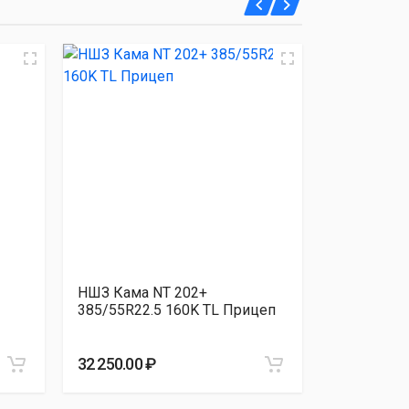
НШЗ Кама NT 202+
НШЗ Кама 
385/55R22.5 160K TL Прицеп
385/55R22
32 250.00 ₽
35 590.00 