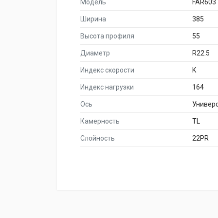
Модель
FAR603
Ширина
385
Высота профиля
55
Диаметр
R22.5
Индекс скорости
K
Индекс нагрузки
164
Ось
Универ
Камерность
TL
Слойность
22PR
НАИМЕНОВА
НШЗ Кама NT 202+ 385