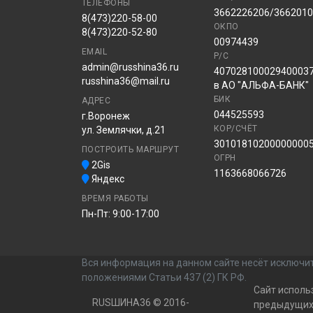
ТЕЛЕФОНЫ
3662226206/366201
8(473)220-58-00
ОКПО
8(473)220-52-80
00974439
EMAIL
Р/С
admin@russhina36.ru
40702810002940003
russhina36@mail.ru
в АО "АЛЬФА-БАНК"
БИК
АДРЕС
044525593
г.Воронеж
КОР/СЧЁТ
ул. Землячки, д.21
30101810200000000
ПОСТРОИТЬ МАРШРУТ
ОГРН
2Gis
1163668066726
Яндекс
ВРЕМЯ РАБОТЫ
Пн-Пт: 9:00-17:00
Вся информация на данном сайте несёт исключит
положениями Статьи 437 (2) ГК РФ.
Сайт исполь
RUSШИНА36 © 2016-
предыдущих 