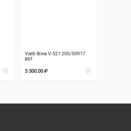
Viatti Brina V-521 205/50R17
Dynamo S
89T
205/50R17
5 300.00 ₽
5 520.00 ₽