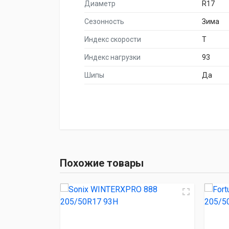
Диаметр
R17
Сезонность
Зима
Индекс скорости
T
Индекс нагрузки
93
Шипы
Да
НАИМЕНОВА
Sonix WINTERXPRO
Похожие товары
Fortune SnowFun FS
TRACMAX X-Privilo
Viatti Brina V-