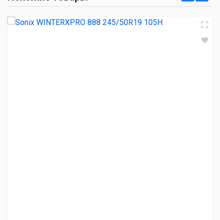
6 630.00 ₽
Goodride SW628 245/50R19 105H
9 100.00 ₽
Nexen WINGUARD Ice 3 245/50R19 105T
12 020.00 ₽
Pirelli Ice Zero 245/50R19 105H
16 400.00 ₽