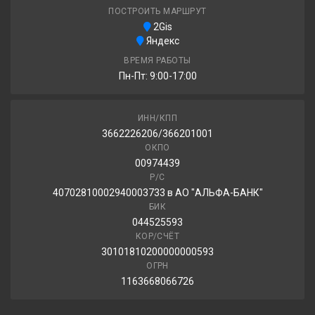
ПОСТРОИТЬ МАРШРУТ
2Gis
Ikon Tyres Hakkapeliitta 10p SUV 245/50R19 105T
Яндекс
ВРЕМЯ РАБОТЫ
44 170.00 ₽
Пн-Пт: 9:00-17:00
ИНН/КПП
3662226206/366201001
ОКПО
00974439
Р/С
40702810002940003733 в АО "АЛЬФА-БАНК"
БИК
044525593
КОР/СЧЁТ
30101810200000000593
ОГРН
1163668066726