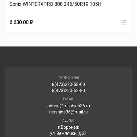
Sonix WINTERXPRO 888 245/50R19 105H
Pirelli Ice Zero FR 245/50R19 105H
18 530.00 ₽
6 630.00 ₽
Ikon Tyres Autograph Ice 10 SUV 245/50R19 105T
20 800.00 ₽
ТЕЛЕФОНЫ
Ikon Tyres AUTOGRAPH SNOW 5 SUV 245/50R19 105R
8(473)220-58-00
8(473)220-52-80
22 960.00 ₽
EMAIL
admin@russhina36.ru
russhina36@mail.ru
Ikon Tyres Hakkapeliitta R5 SUV 245/50R19 105R
АДРЕС
г.Воронеж
27 710.00 ₽
ул. Землячки, д.21