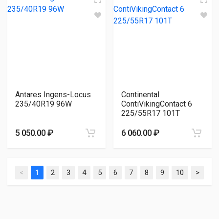
Antares Ingens-Locus
Continental
235/40R19 96W
ContiVikingContact 6
225/55R17 101T
5 050.00 ₽
6 060.00 ₽
<
1
2
3
4
5
6
7
8
9
10
>