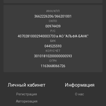
ИНН/КПП
3662226206/366201001
ОКПО
00974439
Р/С
40702810002940003733 в АО "АЛЬФА-БАНК"
БИК
044525593
КОР/СЧЁТ
30101810200000000593
ОГРН
1163668066726
Личный кабинет
Информация
Регистрация
О нас
Авторизация