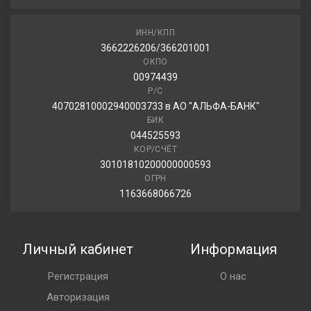
ИНН/КПП
3662226206/366201001
ОКПО
00974439
Р/С
40702810002940003733 в АО "АЛЬФА-БАНК"
БИК
044525593
КОР/СЧЁТ
30101810200000000593
ОГРН
1163668066726
Личный кабинет
Информация
Регистрация
О нас
Авторизация