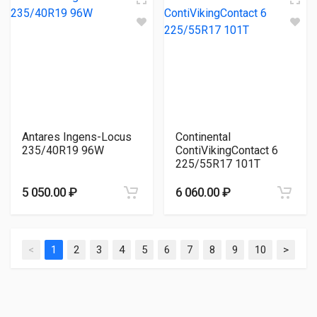
Antares Ingens-Locus
Continental
235/40R19 96W
ContiVikingContact 6
225/55R17 101T
5 050.00 ₽
6 060.00 ₽
<
1
2
3
4
5
6
7
8
9
10
>