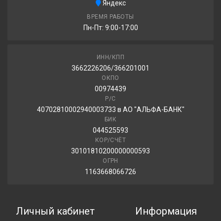
Яндекс
ВРЕМЯ РАБОТЫ
Пн-Пт: 9:00-17:00
ИНН/КПП
3662226206/366201001
ОКПО
00974439
Р/С
40702810002940003733 в АО "АЛЬФА-БАНК"
БИК
044525593
КОР/СЧЁТ
30101810200000000593
ОГРН
1163668066726
Личный кабинет
Информация