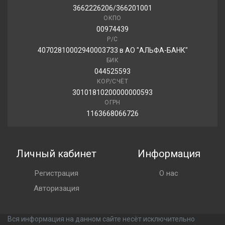
3662226206/366201001
ОКПО
00974439
Р/С
40702810002940003733 в АО "АЛЬФА-БАНК"
БИК
044525593
КОР/СЧЁТ
30101810200000000593
ОГРН
1163668066726
Личный кабинет
Информация
Регистрация
О нас
Авторизация
Вся информация на данном сайте несёт исключительно