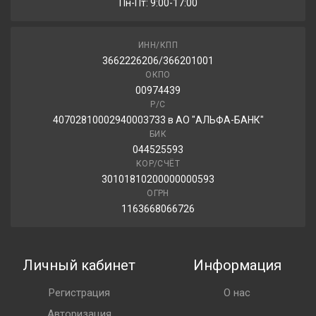
Пн-Пт: 9:00-17:00
ИНН/КПП
3662226206/366201001
ОКПО
00974439
Р/С
40702810002940003733 в АО "АЛЬФА-БАНК"
БИК
044525593
КОР/СЧЁТ
30101810200000000593
ОГРН
1163668066726
Личный кабинет
Информация
Регистрация
О нас
Авторизация