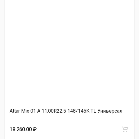
TL Универсал
20 400.00 ₽
ЯШЗ Я-467 11.00R22.5 148/145L TL Универсал
21 550.00 ₽
НШЗ Кама NR 702 11.00R22.5 148/145K TL Нет
26 090.00 ₽
Attar Mix 01 A 11.00R22.5 148/145K TL Универсал
18 260.00 ₽