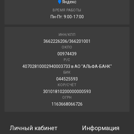
Яндекс
ВРЕМЯ РАБОТЫ
Пн-Пт: 9:00-17:00
ИНН/КПП
3662226206/366201001
ОКПО
00974439
Р/С
40702810002940003733 в АО "АЛЬФА-БАНК"
БИК
044525593
КОР/СЧЁТ
30101810200000000593
ОГРН
1163668066726
Личный кабинет
Информация