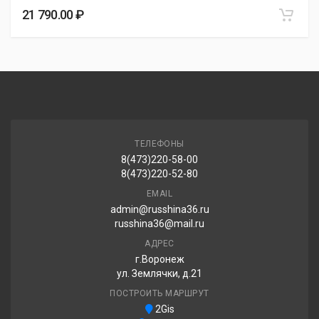
21 790.00 ₽
ТЕЛЕФОНЫ
8(473)220-58-00
8(473)220-52-80
EMAIL
admin@russhina36.ru
russhina36@mail.ru
АДРЕС
г.Воронеж
ул. Землячки, д.21
ПОСТРОИТЬ МАРШРУТ
2Gis