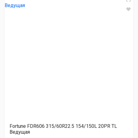
Triangle TRS03 315/60R22.5 152/148K 18PR TL Рулевая
22 050.00 ₽
Triangle TRD06 315/60R22.5 152/148K 18PR TL Ведущая
23 950.00 ₽
НШЗ NR 201 315/60R22.5 152/148K TL Ведущая
30 300.00 ₽
Fortune FDR606 315/60R22.5 154/150L 20PR TL
Ведущая