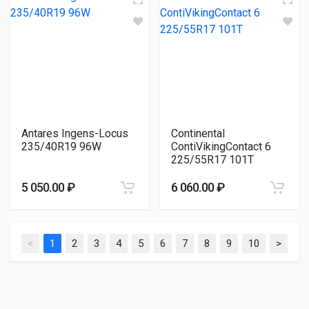
Antares Ingens-Locus
Continental
235/40R19 96W
ContiVikingContact 6
225/55R17 101T
5 050.00 ₽
6 060.00 ₽
<
1
2
3
4
5
6
7
8
9
10
>