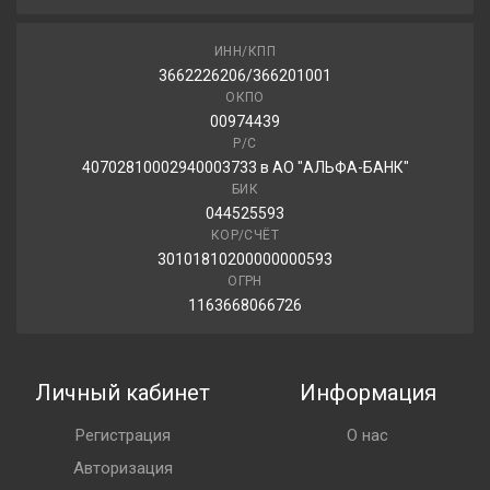
ИНН/КПП
3662226206/366201001
ОКПО
00974439
Р/С
40702810002940003733 в АО "АЛЬФА-БАНК"
БИК
044525593
КОР/СЧЁТ
30101810200000000593
ОГРН
1163668066726
Личный кабинет
Информация
Регистрация
О нас
Авторизация