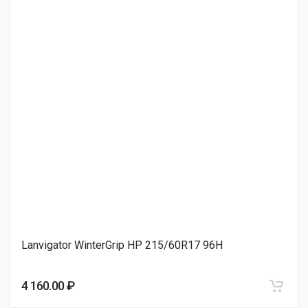
5 050.00 ₽
Torero MP93 NORDICCA 215/60R17 100V
5 050.00 ₽
Viatti Bosco S/T V-526 215/60R17 96T
6 010.00 ₽
Lanvigator WinterGrip HP 215/60R17 96H
Bridgestone Blizzak Spike-02 SUV 215/60R17 100T
6 060.00 ₽
4 160.00 ₽