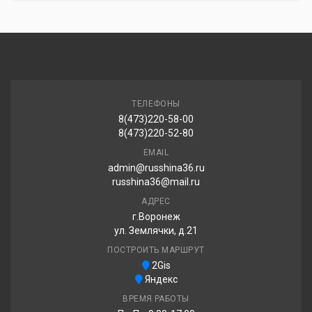
LingLong GREEN-Max Winter Ice I-15 SUV 215/60R17 96T
6 190.00 ₽
ТЕЛЕФОНЫ
Roadboss W301 215/60R17 96H
8(473)220-58-00
8(473)220-52-80
6 220.00 ₽
EMAIL
admin@russhina36.ru
russhina36@mail.ru
Lanvigator Ice Land Max 215/60R17 96S
АДРЕС
г.Воронеж
6 240.00 ₽
ул. Землячки, д.21
ПОСТРОИТЬ МАРШРУТ
2Gis
TORQUE TQ026 215/60R17 96H
Яндекс
ВРЕМЯ РАБОТЫ
6 320.00 ₽