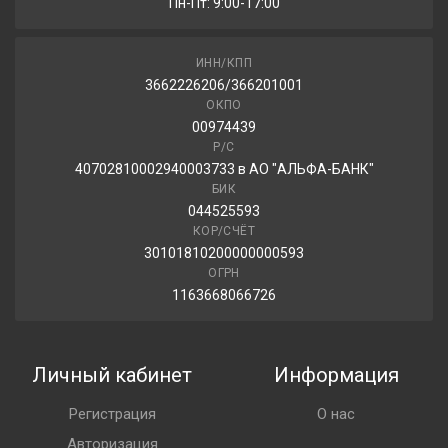
Пн-Пт: 9:00-17:00
ИНН/КПП
3662226206/366201001
ОКПО
00974439
Р/С
40702810002940003733 в АО "АЛЬФА-БАНК"
БИК
044525593
КОР/СЧЁТ
30101810200000000593
ОГРН
1163668066726
Личный кабинет
Информация
Регистрация
О нас
Авторизация