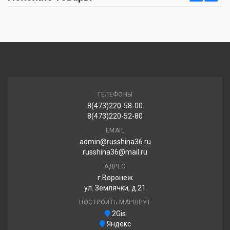
ТЕЛЕФОНЫ
8(473)220-58-00
8(473)220-52-80
EMAIL
admin@russhina36.ru
russhina36@mail.ru
АДРЕС
г.Воронеж
ул. Землячки, д.21
ПОСТРОИТЬ МАРШРУТ
2Gis
Яндекс