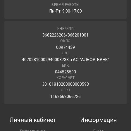
ВРЕМЯ РАБОТЫ
Пн-Пт: 9:00-17:00
ИНН/КПП
3662226206/366201001
ОКПО
00974439
Р/С
40702810002940003733 в АО "АЛЬФА-БАНК"
БИК
044525593
КОР/СЧЁТ
30101810200000000593
ОГРН
1163668066726
Личный кабинет
Информация