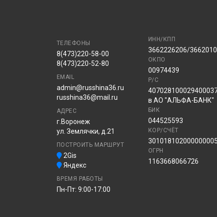
ИНН/КПП
ТЕЛЕФОНЫ
3662226206/366201
8(473)220-58-00
ОКПО
8(473)220-52-80
00974439
EMAIL
Р/С
admin@russhina36.ru
40702810002940003
russhina36@mail.ru
в АО "АЛЬФА-БАНК"
БИК
АДРЕС
044525593
г.Воронеж
КОР/СЧЁТ
ул. Землячки, д.21
30101810200000000
ПОСТРОИТЬ МАРШРУТ
ОГРН
2Gis
1163668066726
Яндекс
ВРЕМЯ РАБОТЫ
Пн-Пт: 9:00-17:00