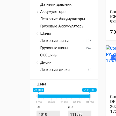
Датчики давления
Go
Аккумуляторы
IC
Легковые Аккумуляторы
98
Грузовые Аккумуляторы
7 
Шины
Легковые шины
11195
Грузовые шины
247
С/Х шины
Н
Диски
Легковые диски
82
Цена
₽1 010
₽111 580
Co
DR
1 010
28 652
56 295
83 938
111 580
20
от
до
17