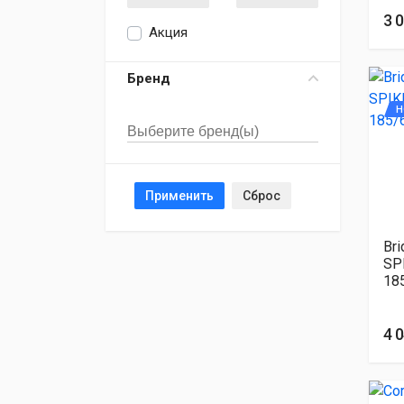
3 
Акция
Бренд
Н
Применить
Сброс
Br
SP
18
4 