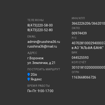
ИНН/КПП
ТЕЛЕФОНЫ
3662226206/366201
8(473)220-58-00
ОКПО
8(473)220-52-80
00974439
EMAIL
Р/С
admin@russhina36.ru
40702810002940003
russhina36@mail.ru
в АО "АЛЬФА-БАНК"
БИК
АДРЕС
044525593
г.Воронеж
КОР/СЧЁТ
ул. Землячки, д.21
30101810200000000
ПОСТРОИТЬ МАРШРУТ
ОГРН
2Gis
1163668066726
Яндекс
ВРЕМЯ РАБОТЫ
Пн-Пт: 9:00-17:00