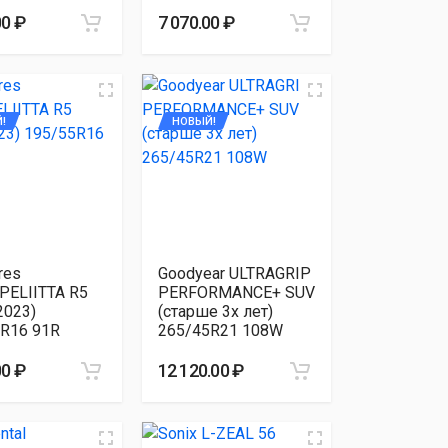
00 ₽
7 070.00 ₽
!
НОВЫЙ!
res
Goodyear ULTRAGRIP
PELIITTA R5
PERFORMANCE+ SUV
2023)
(старше 3х лет)
R16 91R
265/45R21 108W
00 ₽
12 120.00 ₽