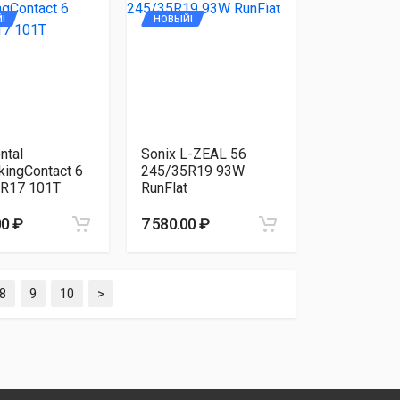
!
НОВЫЙ!
ntal
Sonix L-ZEAL 56
kingContact 6
245/35R19 93W
R17 101T
RunFlat
00 ₽
7 580.00 ₽
8
9
10
>