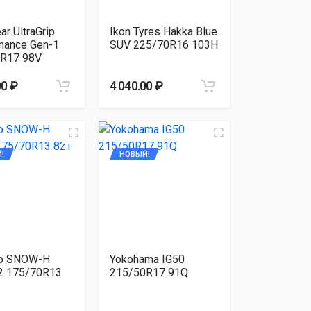
r UltraGrip
Ikon Tyres Hakka Blue
mance Gen-1
SUV 225/70R16 103H
R17 98V
00 ₽
4 040.00 ₽
!
НОВЫЙ!
o SNOW-H
Yokohama IG50
 175/70R13
215/50R17 91Q