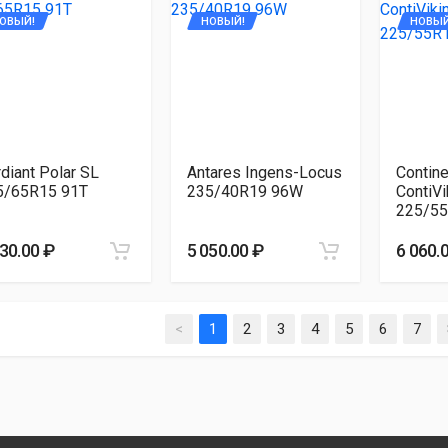
ОВЫЙ!
НОВЫЙ!
НОВЫЙ
diant Polar SL
Antares Ingens-Locus
Contine
5/65R15 91T
235/40R19 96W
ContiVi
225/55
530.00 ₽
5 050.00 ₽
6 060.
<
1
2
3
4
5
6
7