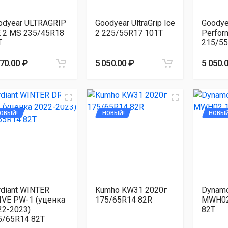
odyear ULTRAGRIP
Goodyear UltraGrip Ice
Goodyea
E 2 MS 235/45R18
2 225/55R17 101T
Perfor
T
215/55
070.00 ₽
5 050.00 ₽
5 050.
ОВЫЙ!
НОВЫЙ!
НОВЫЙ
rdiant WINTER
Kumho KW31 2020г
Dynam
IVE PW-1 (уценка
175/65R14 82R
MWH02
22-2023)
82T
5/65R14 82T