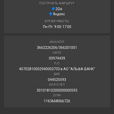
ПОСТРОИТЬ МАРШРУТ
2Gis
Яндекс
ВРЕМЯ РАБОТЫ
Пн-Пт: 9:00-17:00
ИНН/КПП
3662226206/366201001
ОКПО
00974439
Р/С
40702810002940003733 в АО "АЛЬФА-БАНК"
БИК
044525593
КОР/СЧЁТ
30101810200000000593
ОГРН
1163668066726