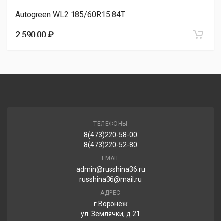
Autogreen WL2 185/60R15 84T
Dynamo WINTER SPORT 185/60R15 88H
2 590.00 ₽
3 580.00 ₽
TORQUE TQ026 185/60R15 84T
3 640.00 ₽
ТЕЛЕФОНЫ
8(473)220-58-00
Attar W01 185/60R15 84T
8(473)220-52-80
3 650.00 ₽
EMAIL
admin@russhina36.ru
russhina36@mail.ru
АДРЕС
TORQUE TQ022 185/60R15 84T
г.Воронеж
ул. Землячки, д.21
3 700.00 ₽