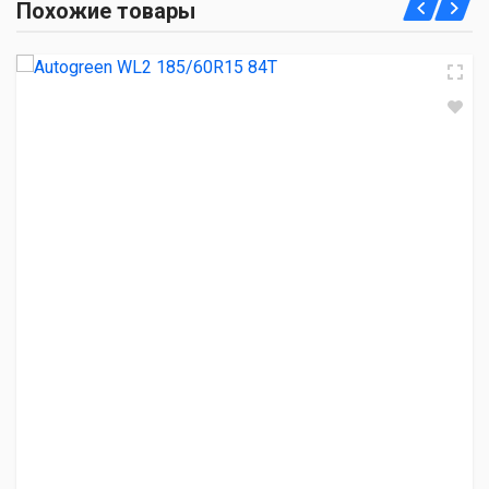
Похожие товары
2 590.00 ₽
Белшина Artmotion Snow BEL-327 185/60R15 84T
3 160.00 ₽
Atlander SNOW55 185/60R15 84H
3 500.00 ₽
HAIDA HD687 185/60R15 88T
3 570.00 ₽