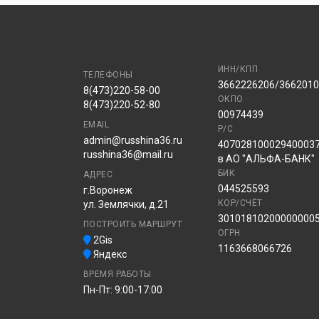
ИНН/КПП
ТЕЛЕФОНЫ
3662226206/366201
8(473)220-58-00
ОКПО
8(473)220-52-80
00974439
EMAIL
Р/С
admin@russhina36.ru
40702810002940003
russhina36@mail.ru
в АО "АЛЬФА-БАНК"
БИК
АДРЕС
044525593
г.Воронеж
КОР/СЧЁТ
ул. Землячки, д.21
30101810200000000
ПОСТРОИТЬ МАРШРУТ
ОГРН
2Gis
1163668066726
Яндекс
ВРЕМЯ РАБОТЫ
Пн-Пт: 9:00-17:00