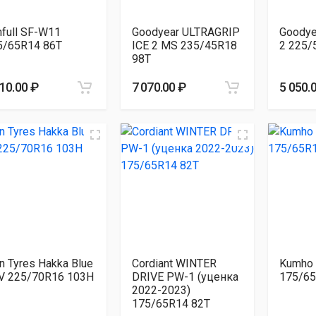
nfull SF-W11
Goodyear ULTRAGRIP
Goodyea
5/65R14 86T
ICE 2 MS 235/45R18
2 225/
98T
810.00 ₽
7 070.00 ₽
5 050.
n Tyres Hakka Blue
Cordiant WINTER
Kumho
V 225/70R16 103H
DRIVE PW-1 (уценка
175/65
2022-2023)
175/65R14 82T