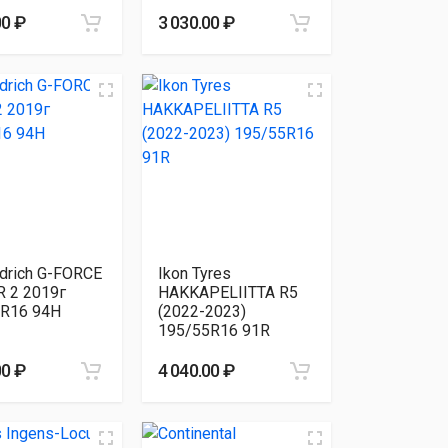
00 ₽
3 030.00 ₽
drich G-FORCE
Ikon Tyres
 2 2019г
HAKKAPELIITTA R5
5R16 94H
(2022-2023)
195/55R16 91R
00 ₽
4 040.00 ₽