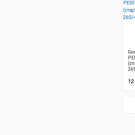
Go
PE
(ст
26
12