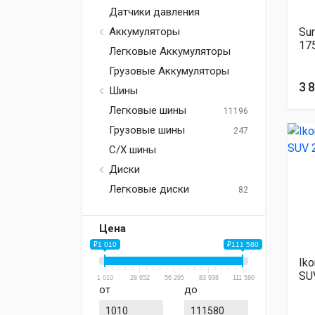
Датчики давления
Su
Аккумуляторы
17
Легковые Аккумуляторы
Грузовые Аккумуляторы
3 
Шины
Легковые шины
11196
Грузовые шины
247
С/Х шины
Диски
Легковые диски
82
Цена
₽1 010
₽111 580
Iko
SU
1 010
28 652
56 295
83 938
111 580
от
до