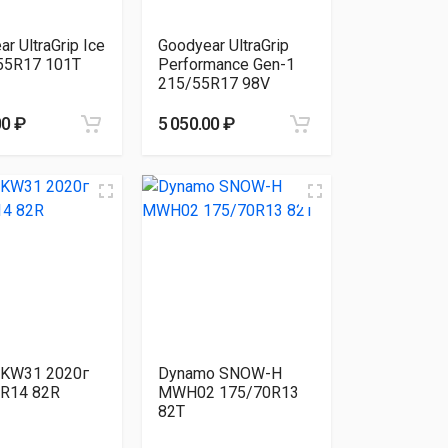
r UltraGrip Ice
Goodyear UltraGrip
55R17 101T
Performance Gen-1
215/55R17 98V
00 ₽
5 050.00 ₽
 KW31 2020г
Dynamo SNOW-H
R14 82R
MWH02 175/70R13
82T