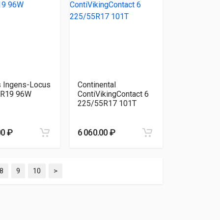
s Ingens-Locus
Continental
0R19 96W
ContiVikingContact 6
225/55R17 101T
00 ₽
6 060.00 ₽
8
9
10
>