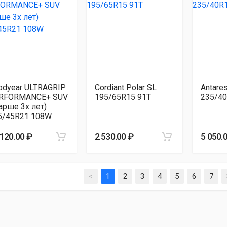
odyear ULTRAGRIP
Cordiant Polar SL
Antare
RFORMANCE+ SUV
195/65R15 91T
235/4
арше 3х лет)
5/45R21 108W
 120.00 ₽
2 530.00 ₽
5 050.
<
1
2
3
4
5
6
7