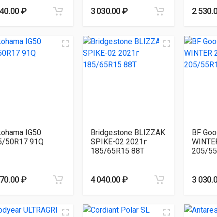
040.00 ₽
3 030.00 ₽
2 530.
kohama IG50
Bridgestone BLIZZAK
BF Goo
5/50R17 91Q
SPIKE-02 2021г
WINTER
185/65R15 88T
205/5
070.00 ₽
4 040.00 ₽
3 030.