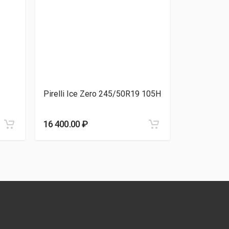
Pirelli Ice Zero 245/50R19 105H
Ikon Tyres
245/50R19
16 400.00 ₽
20 800.00 