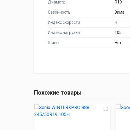
Диаметр
R19
Сезонность
Зима
Индекс скорости
H
Индекс нагрузки
105
Шипы
Нет
НАИМЕНОВА
Sonix WINTERXPRO
Похожие товары
Goodride SW62
Nexen WINGUARD I
Pirelli Ice Ze