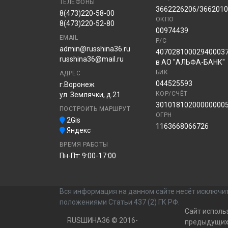
ТЕЛЕФОНЫ
3662226206/366201
8(473)220-58-00
ОКПО
8(473)220-52-80
00974439
EMAIL
Р/С
admin@russhina36.ru
40702810002940003
russhina36@mail.ru
в АО "АЛЬФА-БАНК"
БИК
АДРЕС
044525593
г.Воронеж
КОР/СЧЁТ
ул. Землячки, д.21
30101810200000000
ПОСТРОИТЬ МАРШРУТ
ОГРН
2Gis
1163668066726
Яндекс
ВРЕМЯ РАБОТЫ
Пн-Пт: 9:00-17:00
Вся информация на данном сайте несёт исключит
положениями Статьи 437 (2) ГК РФ.
Сайт исполь
RUSШИНА36 © 2016-
предыдущих 