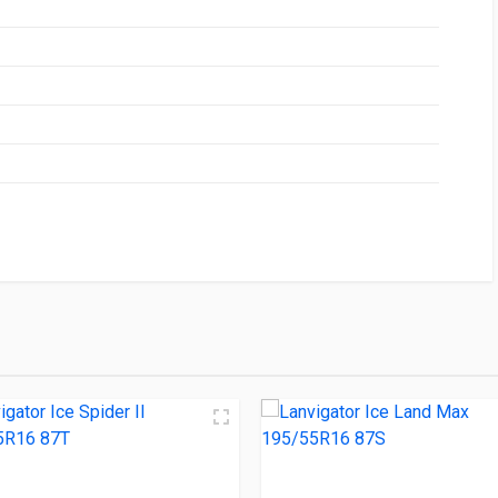
НИЕ
ЦЕНА
2 195/55R16 91H
3 540.00 ₽
pider II 195/55R16 87T
3 630.00 ₽
and Max 195/55R16 87S
3 850.00 ₽
MSL01 195/55R16 91T
3 900.00 ₽