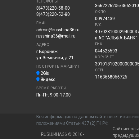
ТЕЛЕФОНЫ
3662226206/366201
8(473)220-58-00
ОКПО
8(473)220-52-80
00974439
EMAIL
Р/С
admin@russhina36.ru
40702810002940003
russhina36@mail.ru
в АО "АЛЬФА-БАНК"
БИК
АДРЕС
044525593
г.Воронеж
КОР/СЧЁТ
ул. Землячки, д.21
30101810200000000
ПОСТРОИТЬ МАРШРУТ
ОГРН
2Gis
1163668066726
Яндекс
ВРЕМЯ РАБОТЫ
Пн-Пт: 9:00-17:00
Вся информация на данном сайте несёт исключит
положениями Статьи 437 (2) ГК РФ.
Сайт исполь
RUSШИНА36 © 2016-
предыдущих 