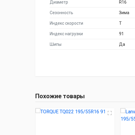
Диаметр
R16
Сезонность
Зима
Индекс скорости
T
Индекс нагрузки
91
Шипы
Да
НАИМЕНОВА
TORQUE TQ02
Похожие товары
Lanvigator Ice S
Lanvigator Ice L
Dynamo SNOW-H 