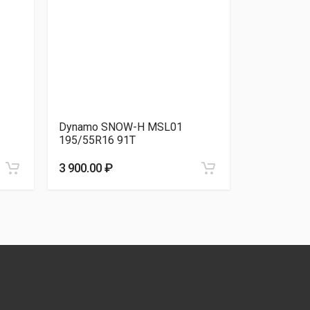
Dynamo SNOW-H MSL01
Ikon Tyres
195/55R16 91T
(2022-202
3 900.00 ₽
4 040.00 ₽