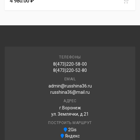
4 980.00 ₽
6 080.00 ₽
Doublestar LT DL01 195/70R15C 104/102R
6 130.00 ₽
ТЕЛЕФОНЫ
8(473)220-58-00
Sailun Commercio Pro 195/70R15C 104/102R
8(473)220-52-80
6 330.00 ₽
EMAIL
admin@russhina36.ru
russhina36@mail.ru
АДРЕС
г.Воронеж
ул. Землячки, д.21
ПОСТРОИТЬ МАРШРУТ
2Gis
Яндекс