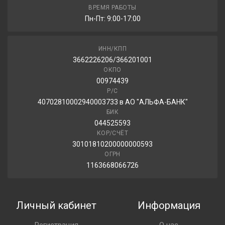
ВРЕМЯ РАБОТЫ
Пн-Пт: 9:00-17:00
ИНН/КПП
3662226206/366201001
ОКПО
00974439
Р/С
40702810002940003733 в АО "АЛЬФА-БАНК"
БИК
044525593
КОР/СЧЁТ
30101810200000000593
ОГРН
1163668066726
Личный кабинет
Информация