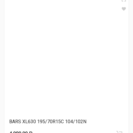
Landsail LSV88+ 195/70R15C 99/96S
5 300.00 ₽
Landsail LSV88 195/70R15C 104/102S
5 480.00 ₽
LingLong Green-Max VAN 195/70R15C 104/102R
5 850.00 ₽
BARS XL630 195/70R15C 104/102N
LingLong Radial 666 195/70R15C 104/102R