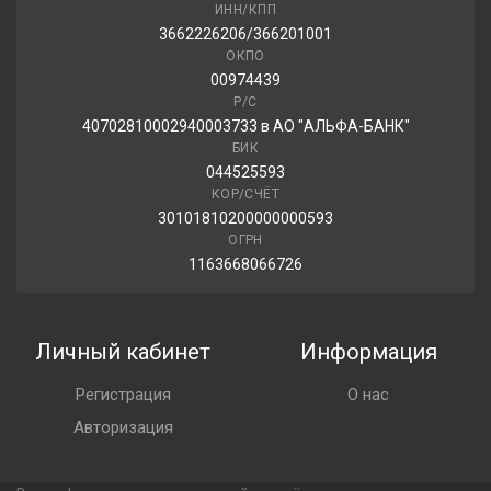
ИНН/КПП
3662226206/366201001
ОКПО
00974439
Р/С
40702810002940003733 в АО "АЛЬФА-БАНК"
БИК
044525593
КОР/СЧЁТ
30101810200000000593
ОГРН
1163668066726
Личный кабинет
Информация
Регистрация
О нас
Авторизация