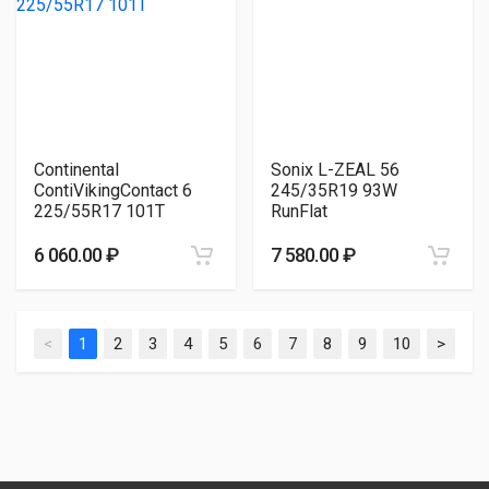
Continental
Sonix L-ZEAL 56
ContiVikingContact 6
245/35R19 93W
225/55R17 101T
RunFlat
6 060.00 ₽
7 580.00 ₽
<
1
2
3
4
5
6
7
8
9
10
>