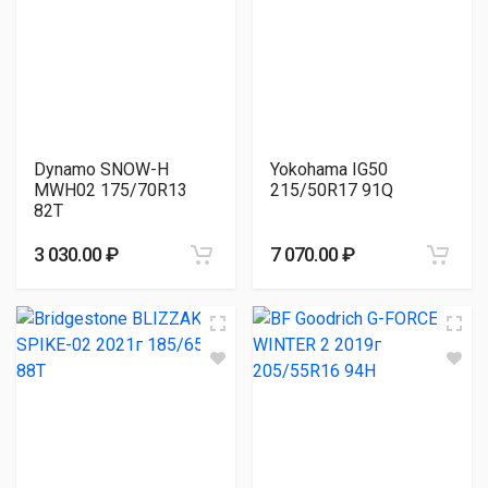
Dynamo SNOW-H
Yokohama IG50
MWH02 175/70R13
215/50R17 91Q
82T
3 030.00 ₽
7 070.00 ₽