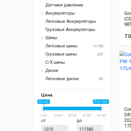
Датчики давления
Go
Аккумуляторы
IC
Легковые Аккумуляторы
98
Грузовые Аккумуляторы
7 
Шины
Легковые шины
11195
Грузовые шины
247
С/Х шины
Диски
Легковые диски
82
Цена
₽1 010
₽111 580
Co
DR
1 010
28 652
56 295
83 938
111 580
20
от
до
17