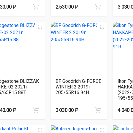
030.00 ₽
2 530.00 ₽
3 030.
idgestone BLIZZAK
BF Goodrich G-FORCE
Ikon Ty
IKE-02 2021г
WINTER 2 2019г
HAKKA
5/65R15 88T
205/55R16 94H
(2022-
195/55
040.00 ₽
3 030.00 ₽
4 040.