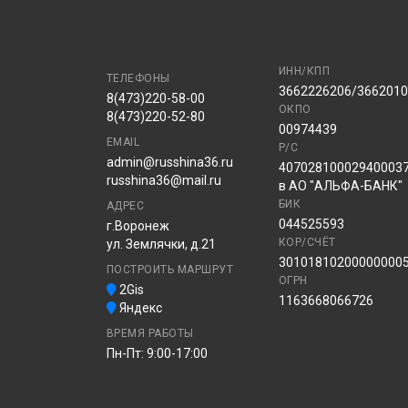
ИНН/КПП
ТЕЛЕФОНЫ
3662226206/366201
8(473)220-58-00
ОКПО
8(473)220-52-80
00974439
EMAIL
Р/С
admin@russhina36.ru
40702810002940003
russhina36@mail.ru
в АО "АЛЬФА-БАНК"
БИК
АДРЕС
044525593
г.Воронеж
КОР/СЧЁТ
ул. Землячки, д.21
30101810200000000
ПОСТРОИТЬ МАРШРУТ
ОГРН
2Gis
1163668066726
Яндекс
ВРЕМЯ РАБОТЫ
Пн-Пт: 9:00-17:00