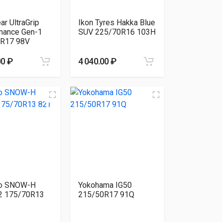
r UltraGrip
Ikon Tyres Hakka Blue
mance Gen-1
SUV 225/70R16 103H
R17 98V
00 ₽
4 040.00 ₽
o SNOW-H
Yokohama IG50
 175/70R13
215/50R17 91Q