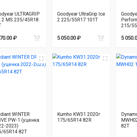
odyear ULTRAGRIP
Goodyear UltraGrip Ice
Goodyea
E 2 MS 235/45R18
2 225/55R17 101T
Perfor
T
215/55
070.00 ₽
5 050.00 ₽
5 050.
rdiant WINTER
Kumho KW31 2020г
Dynam
IVE PW-1 (уценка
175/65R14 82R
MWH02
22-2023)
82T
5/65R14 82T