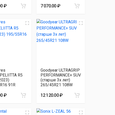
00 ₽
7 070.00 ₽
res
Goodyear ULTRAGRIP
PELIITTA R5
PERFORMANCE+ SUV
2023)
(старше 3х лет)
R16 91R
265/45R21 108W
00 ₽
12 120.00 ₽