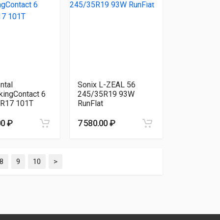
ntal
Sonix L-ZEAL 56
kingContact 6
245/35R19 93W
R17 101T
RunFlat
00 ₽
7 580.00 ₽
8
9
10
>