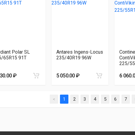
diant Polar SL
Antares Ingens-Locus
Contine
5/65R15 91T
235/40R19 96W
ContiVi
225/55
530.00 ₽
5 050.00 ₽
6 060.
<
1
2
3
4
5
6
7