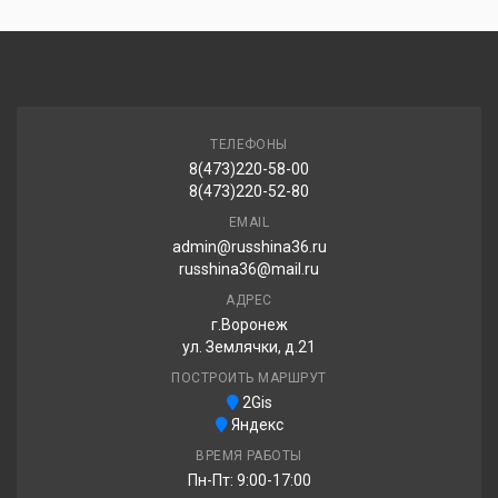
Dynamo STREET-H MU71 245/40R18 97Y
5 320.00 ₽
ТЕЛЕФОНЫ
8(473)220-58-00
Three A P606 245/40R18 97W
8(473)220-52-80
5 320.00 ₽
EMAIL
admin@russhina36.ru
russhina36@mail.ru
АДРЕС
г.Воронеж
ул. Землячки, д.21
ПОСТРОИТЬ МАРШРУТ
2Gis
Яндекс
ВРЕМЯ РАБОТЫ
Пн-Пт: 9:00-17:00