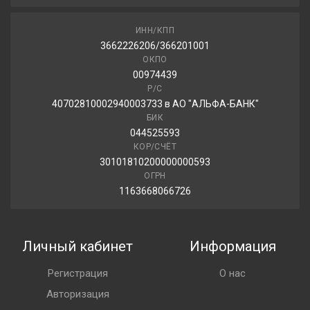
ИНН/КПП
3662226206/366201001
ОКПО
00974439
Р/С
40702810002940003733 в АО "АЛЬФА-БАНК"
БИК
044525593
КОР/СЧЁТ
30101810200000000593
ОГРН
1163668066726
Личный кабинет
Информация
Регистрация
О нас
Авторизация