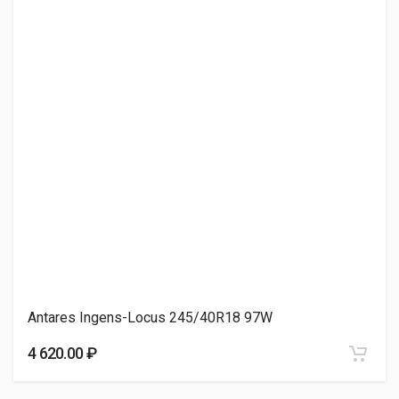
4 960.00 ₽
Sonix PRIME UHP 08 245/40R18 97W
5 000.00 ₽
Roadking ARGOS UHP 245/40R18 97Y
5 260.00 ₽
Antares Ingens-Locus 245/40R18 97W
Sonix Prime A/S 245/40R18 97W
4 620.00 ₽
5 310.00 ₽