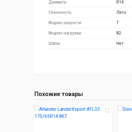
Диаметр
R14
Сезонность
Лето
Индекс скорости
T
Индекс нагрузки
82
Шипы
Нет
НАИМЕНОВА
Atlander LanderXspor
Похожие товары
Sonix ECOPRO 9
BARS SOLARFLEX
Lanvigator Comfor