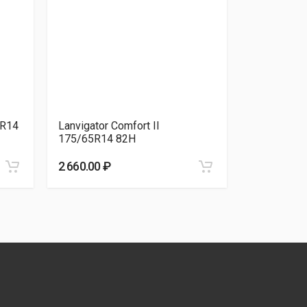
R14
Lanvigator Comfort II
Atlander L
175/65R14 82H
175/65R14
2 660.00 ₽
2 510.00 ₽