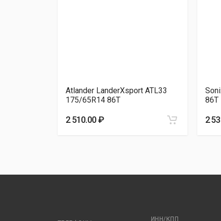
Atlander LanderXsport ATL33
Son
175/65R14 86T
86T
2 510.00 ₽
2 53
ИНН/КПП