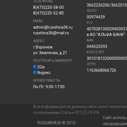
ТЕЛЕФОНЫ
3662226206/366201
8(473)220-58-00
ОКПО
8(473)220-52-80
00974439
EMAIL
Р/С
admin@russhina36.ru
40702810002940003
russhina36@mail.ru
в АО "АЛЬФА-БАНК"
БИК
АДРЕС
044525593
г.Воронеж
КОР/СЧЁТ
ул. Землячки, д.21
30101810200000000
ПОСТРОИТЬ МАРШРУТ
ОГРН
2Gis
1163668066726
Яндекс
ВРЕМЯ РАБОТЫ
Пн-Пт: 9:00-17:00
Вся информация на данном сайте несёт исключит
положениями Статьи 437 (2) ГК РФ.
Сайт исполь
RUSШИНА36 © 2016-
предыдущих 