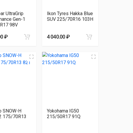
r UltraGrip
Ikon Tyres Hakka Blue
mance Gen-1
SUV 225/70R16 103H
R17 98V
00 ₽
4 040.00 ₽
o SNOW-H
Yokohama IG50
 175/70R13
215/50R17 91Q