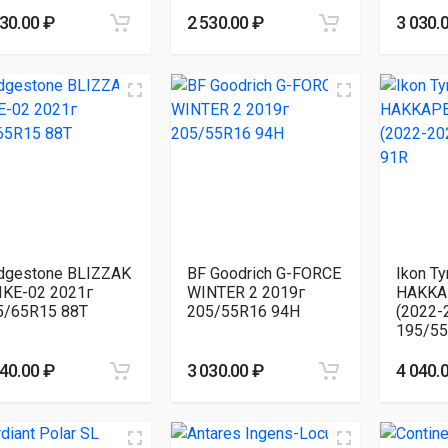
030.00 ₽
2 530.00 ₽
3 030.
idgestone BLIZZAK
BF Goodrich G-FORCE
Ikon Ty
IKE-02 2021г
WINTER 2 2019г
HAKKA
5/65R15 88T
205/55R16 94H
(2022-
195/55
040.00 ₽
3 030.00 ₽
4 040.