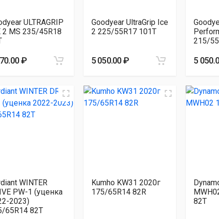
odyear ULTRAGRIP
Goodyear UltraGrip Ice
Goodyea
E 2 MS 235/45R18
2 225/55R17 101T
Perfor
T
215/55
070.00 ₽
5 050.00 ₽
5 050.
rdiant WINTER
Kumho KW31 2020г
Dynam
IVE PW-1 (уценка
175/65R14 82R
MWH02
22-2023)
82T
5/65R14 82T