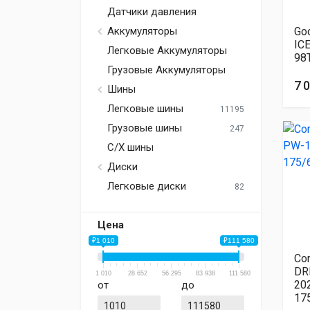
Датчики давления
Go
Аккумуляторы
IC
Легковые Аккумуляторы
98
Грузовые Аккумуляторы
7 
Шины
Легковые шины
11195
Грузовые шины
247
С/Х шины
Диски
Легковые диски
82
Цена
₽1 010
₽111 580
Co
DR
1 010
28 652
56 295
83 938
111 580
20
от
до
17