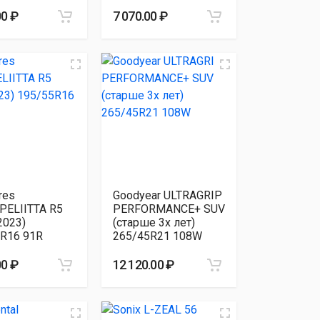
00 ₽
7 070.00 ₽
res
Goodyear ULTRAGRIP
PELIITTA R5
PERFORMANCE+ SUV
2023)
(старше 3х лет)
R16 91R
265/45R21 108W
00 ₽
12 120.00 ₽