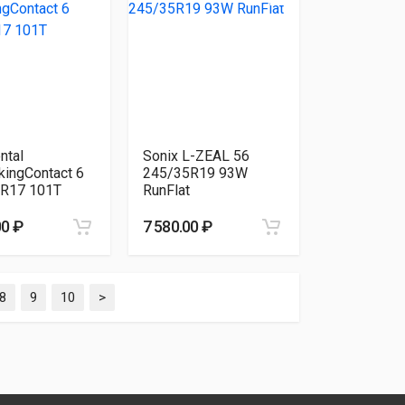
ntal
Sonix L-ZEAL 56
kingContact 6
245/35R19 93W
R17 101T
RunFlat
00 ₽
7 580.00 ₽
8
9
10
>