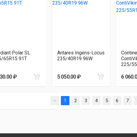
diant Polar SL
Antares Ingens-Locus
Contine
5/65R15 91T
235/40R19 96W
ContiVi
225/55
530.00 ₽
5 050.00 ₽
6 060.
<
1
2
3
4
5
6
7