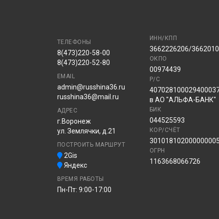
ИНН/КПП
ТЕЛЕФОНЫ
3662226206/366201
8(473)220-58-00
ОКПО
8(473)220-52-80
00974439
EMAIL
Р/С
admin@russhina36.ru
40702810002940003
russhina36@mail.ru
в АО "АЛЬФА-БАНК"
БИК
АДРЕС
044525593
г.Воронеж
КОР/СЧЁТ
ул. Землячки, д.21
30101810200000000
ПОСТРОИТЬ МАРШРУТ
ОГРН
2Gis
1163668066726
Яндекс
ВРЕМЯ РАБОТЫ
Пн-Пт: 9:00-17:00